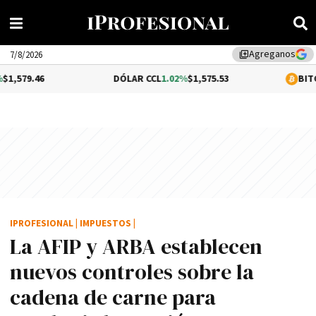
Agreganos
library_add
7/8/2026
6
DÓLAR CCL
1.02%
$1,575.53
BITCOIN
-0.2
IPROFESIONAL
|
IMPUESTOS
|
La AFIP y ARBA establecen
nuevos controles sobre la
cadena de carne para