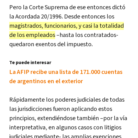
Pero
la
Corte
Suprema
de
ese
entonces
dict
ó
la
Acordada
20
/
1996
.
Desde
entonces
los
magistrados
,
funcionarios
,
y
casi
la
totalidad
de
los
empleados
–
hasta
los
contratados
-
quedaron
exentos
del
impuesto
.
Te puede interesar
La AFIP recibe una lista de 171.000 cuentas
de argentinos en el exterior
R
á
pidamente
los
poderes
judiciales
de
todas
las
jurisdicciones
fueron
aplicando
estos
principios
,
extendi
é
ndose
tambi
é
n
–
por
la
v
í
a
interpretativa
,
en
algunos
casos
con
litigios
judiciales
mediante
-
las
amplias
exenciones