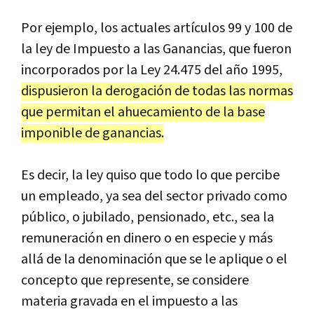
Por
ejemplo
,
los
actuales
art
í
culos
99
y
100
de
la
ley
de
Impuesto
a
las
Ganancias
,
que
fueron
incorporados
por
la
Ley
24
.
475
del
a
ñ
o
1995
,
dispusieron
la
derogaci
ó
n
de
todas
las
normas
que
permitan
el
ahuecamiento
de
la
base
imponible
de
ganancias
.
Es
decir
,
la
ley
quiso
que
todo
lo
que
percibe
un
empleado
,
ya
sea
del
sector
privado
como
p
ú
blico
,
o
jubilado
,
pensionado
,
etc
.,
sea
la
remuneraci
ó
n
en
dinero
o
en
especie
y
m
á
s
all
á
de
la
denominaci
ó
n
que
se
le
aplique
o
el
concepto
que
represente
,
se
considere
materia
gravada
en
el
impuesto
a
las