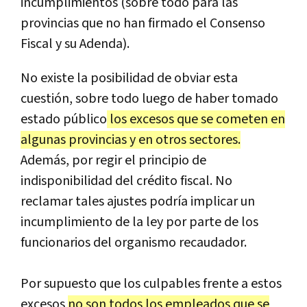
incumplimientos
(
sobre
todo
para
las
provincias
que
no
han
firmado
el
Consenso
Fiscal
y
su
Adenda
).
No
existe
la
posibilidad
de
obviar
esta
cuesti
ó
n
,
sobre
todo
luego
de
haber
tomado
estado
p
ú
blico
los
excesos
que
se
cometen
en
algunas
provincias
y
en
otros
sectores
.
Adem
á
s
,
por
regir
el
principio
de
indisponibilidad
del
cr
é
dito
fiscal
.
No
reclamar
tales
ajustes
podr
í
a
implicar
un
incumplimiento
de
la
ley
por
parte
de
los
funcionarios
del
organismo
recaudador
.
Por
supuesto
que
los
culpables
frente
a
estos
excesos
no
son
todos
los
empleados
que
se