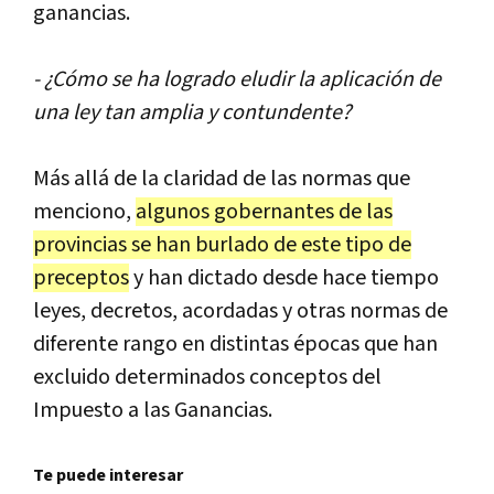
ganancias
.
- ¿
C
ó
mo
se
ha
logrado
eludir
la
aplicaci
ó
n
de
una
ley
tan
amplia
y
contundente
?
M
á
s
all
á
de
la
claridad
de
las
normas
que
menciono
,
algunos
gobernantes
de
las
provincias
se
han
burlado
de
este
tipo
de
preceptos
y
han
dictado
desde
hace
tiempo
leyes
,
decretos
,
acordadas
y
otras
normas
de
diferente
rango
en
distintas
é
pocas
que
han
excluido
determinados
conceptos
del
Impuesto
a
las
Ganancias
.
Te puede interesar