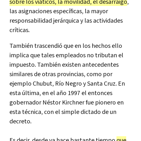
sobre
los
vi
á
ticos
,
la
movilidad
,
el
desarraigo
,
las
asignaciones
espec
í
ficas
,
la
mayor
responsabilidad
jer
á
rquica
y
las
actividades
cr
í
ticas
.
Tambi
é
n
trascendi
ó
que
en
los
hechos
ello
implica
que
tales
empleados
no
tributan
el
impuesto
.
Tambi
é
n
existen
antecedentes
similares
de
otras
provincias
,
como
por
ejemplo
Chubut
,
R
í
o
Negro
y
Santa
Cruz
.
En
esta
ú
ltima
,
en
el
a
ñ
o
1997
el
entonces
gobernador
N
é
stor
Kirchner
fue
pionero
en
esta
t
é
cnica
,
con
el
simple
dictado
de
un
decreto
.
Es
decir
,
desde
ya
hace
bastante
tiempo
que