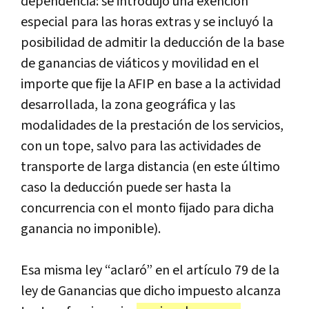
dependencia
:
se
introdujo
una
exenci
ó
n
especial
para
las
horas
extras
y
se
incluy
ó
la
posibilidad
de
admitir
la
deducci
ó
n
de
la
base
de
ganancias
de
vi
á
ticos
y
movilidad
en
el
importe
que
fije
la
AFIP
en
base
a
la
actividad
desarrollada
,
la
zona
geogr
á
fica
y
las
modalidades
de
la
prestaci
ó
n
de
los
servicios
,
con
un
tope
,
salvo
para
las
actividades
de
transporte
de
larga
distancia
(
en
este
ú
ltimo
caso
la
deducci
ó
n
puede
ser
hasta
la
concurrencia
con
el
monto
fijado
para
dicha
ganancia
no
imponible
).
Esa
misma
ley
“
aclar
ó”
en
el
art
í
culo
79
de
la
ley
de
Ganancias
que
dicho
impuesto
alcanza