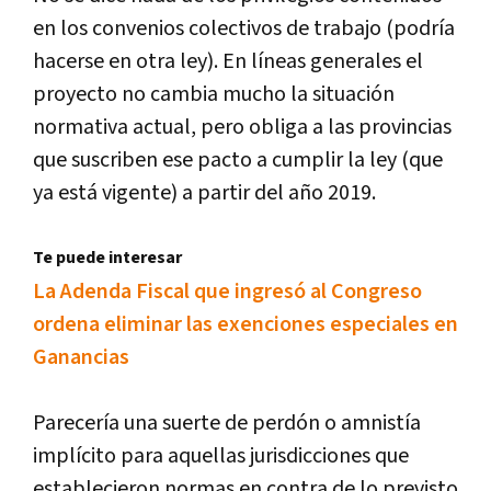
en
los
convenios
colectivos
de
trabajo
(
podr
í
a
hacerse
en
otra
ley
).
En
l
í
neas
generales
el
proyecto
no
cambia
mucho
la
situaci
ó
n
normativa
actual
,
pero
obliga
a
las
provincias
que
suscriben
ese
pacto
a
cumplir
la
ley
(
que
ya
est
á
vigente
)
a
partir
del
a
ñ
o
2019
.
Te puede interesar
La Adenda Fiscal que ingresó al Congreso
ordena eliminar las exenciones especiales en
Ganancias
Parecer
í
a
una
suerte
de
perd
ó
n
o
amnist
í
a
impl
í
cito
para
aquellas
jurisdicciones
que
establecieron
normas
en
contra
de
lo
previsto