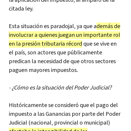
citada
ley
.
Esta
situaci
ó
n
es
paradojal
,
ya
que
a
dem
á
s
de
involucrar
a
quienes
juegan
un
importante
rol
en
la
presi
ó
n
tributaria
r
é
cord
que
se
vive
en
el
pa
í
s
,
son
actores
que
p
ú
blicamente
predican
la
necesidad
de
que
otros
sectores
paguen
mayores
impuestos
.
- ¿
C
ó
mo
es
la
situaci
ó
n
del
Poder
Judicial
?
Hist
ó
ricamente
se
consider
ó
que
el
pago
del
impuesto
a
las
Ganancias
por
parte
del
Poder
Judicial
(
nacional
,
provincial
o
municipal
)