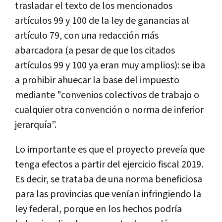
trasladar
el
texto
de
los
mencionados
art
í
culos
99
y
100
de
la
ley
de
ganancias
al
art
í
culo
79
,
con
una
redacci
ó
n
m
á
s
abarcadora
(
a
pesar
de
que
los
citados
art
í
culos
99
y
100
ya
eran
muy
amplios
):
se
iba
a
prohibir
ahuecar
la
base
del
impuesto
mediante
"
convenios
colectivos
de
trabajo
o
cualquier
otra
convenci
ó
n
o
norma
de
inferior
jerarqu
í
a
”.
Lo
importante
es
que
el
proyecto
preve
í
a
que
tenga
efectos
a
partir
del
ejercicio
fiscal
2019
.
Es
decir
,
se
trataba
de
una
norma
beneficiosa
para
las
provincias
que
ven
í
an
infringiendo
la
ley
federal
,
porque
en
los
hechos
podr
í
a