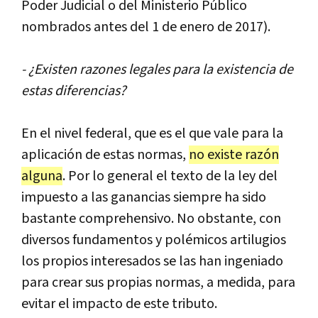
Poder
Judicial
o
del
Ministerio
P
ú
blico
nombrados
antes
del
1
de
enero
de
2017
).
- ¿
Existen
razones
legales
para
la
existencia
de
estas
diferencias
?
En
el
nivel
federal
,
que
es
el
que
vale
para
la
aplicaci
ó
n
de
estas
normas
,
no
existe
raz
ó
n
alguna
.
Por
lo
general
el
texto
de
la
ley
del
impuesto
a
las
ganancias
siempre
ha
sido
bastante
comprehensivo
.
No
obstante
,
con
diversos
fundamentos
y
pol
é
micos
artilugios
los
propios
interesados
se
las
han
ingeniado
para
crear
sus
propias
normas
,
a
medida
,
para
evitar
el
impacto
de
este
tributo
.