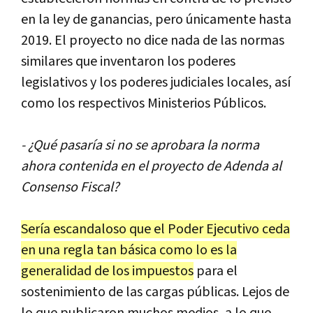
en
la
ley
de
ganancias
,
pero
ú
nicamente
hasta
2019
.
El
proyecto
no
dice
nada
de
las
normas
similares
que
inventaron
los
poderes
legislativos
y
los
poderes
judiciales
locales
,
as
í
como
los
respectivos
Ministerios
P
ú
blicos
.
- ¿
Qu
é
pasar
í
a
si
no
se
aprobara
la
norma
ahora
contenida
en
el
proyecto
de
Adenda
al
Consenso
Fiscal
?
Ser
í
a
escandaloso
que
el
Poder
Ejecutivo
ceda
en
una
regla
tan
b
á
sica
como
lo
es
la
generalidad
de
los
impuestos
para
el
sostenimiento
de
las
cargas
p
ú
blicas
.
Lejos
de
lo
que
publicaron
muchos
medios
,
a
lo
que