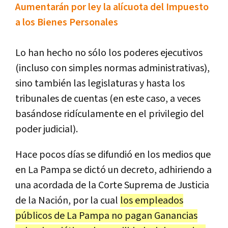
Aumentarán por ley la alícuota del Impuesto
a los Bienes Personales
Lo
han
hecho
no
s
ó
lo
los
poderes
ejecutivos
(
incluso
con
simples
normas
administrativas
),
sino
tambi
é
n
las
legislaturas
y
hasta
los
tribunales
de
cuentas
(
en
este
caso
,
a
veces
bas
á
ndose
rid
í
culamente
en
el
privilegio
del
poder
judicial
).
Hace
pocos
d
í
as
se
difundi
ó
en
los
medios
que
en
La
Pampa
se
dict
ó
un
decreto
,
adhiriendo
a
una
acordada
de
la
Corte
Suprema
de
Justicia
de
la
Naci
ó
n
,
por
la
cual
los
empleados
p
ú
blicos
de
La
Pampa
no
pagan
Ganancias