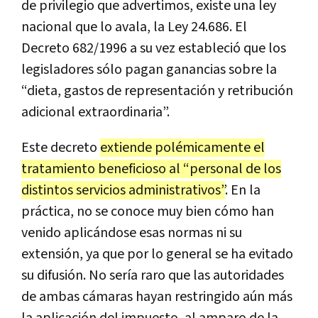
de privilegio que advertimos, existe una ley
nacional que lo avala, la Ley 24.686. El
Decreto 682/1996 a su vez estableció que los
legisladores sólo pagan ganancias sobre la
“dieta, gastos de representación y retribución
adicional extraordinaria”.
Este
decreto
extiende
pol
é
micamente
el
tratamiento
beneficioso
al
“
personal
de
los
distintos
servicios
administrativos
”
.
En
la
pr
á
ctica
,
no
se
conoce
muy
bien
c
ó
mo
han
venido
aplic
á
ndose
esas
normas
ni
su
extensi
ó
n
,
ya
que
por
lo
general
se
ha
evitado
su
difusi
ó
n
.
No
ser
í
a
raro
que
las
autoridades
de
ambas
c
á
maras
hayan
restringido
a
ú
n
m
á
s
la
aplicaci
ó
n
del
impuesto
,
al
amparo
de
la