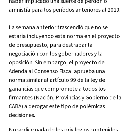
haber
implicado
una
suerte
de
perd
ó
n
o
amnist
í
a
para
los
per
í
odos
anteriores
al
2019
.
La
semana
anterior
trascendi
ó
que
no
se
estar
í
a
incluyendo
esta
norma
en
el
proyecto
de
presupuesto
,
para
destrabar
la
negociaci
ó
n
con
los
gobernadores
y
la
oposici
ó
n
.
Sin
embargo
,
el
proyecto
de
Adenda
al
Consenso
Fiscal
aprueba
una
norma
similar
al
art
í
culo
99
de
la
ley
de
ganancias
que
compromete
a
todos
los
firmantes
(
Naci
ó
n
,
Provincias
y
Gobierno
de
la
CABA
)
a
derogar
este
tipo
de
pol
é
micas
decisiones
.
No
se
dice
nada
de
los
privilegios
contenidos