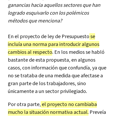
ganancias
hacia
aquellos
sectores
que
han
logrado
esquivarlo
con
los
pol
é
micos
m
é
todos
que
menciona
?
En
el
proyecto
de
ley
de
Presupuesto
se
inclu
í
a
una
norma
para
introducir
algunos
cambios
al
respecto
.
En
los
medios
se
habl
ó
bastante
de
esta
propuesta
,
en
algunos
casos
,
con
informaci
ó
n
que
confund
í
a
,
ya
que
no
se
trataba
de
una
medida
que
afectase
a
gran
parte
de
los
trabajadores
,
sino
ú
nicamente
a
un
sector
privilegiado
.
Por
otra
parte
,
el
proyecto
no
cambiaba
mucho
la
situaci
ó
n
normativa
actual
.
Preve
í
a