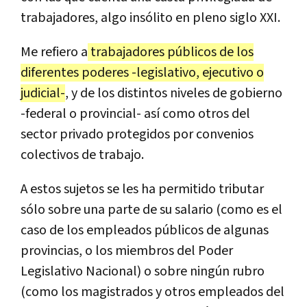
trabajadores
,
algo
ins
ó
lito
en
pleno
siglo
XXI
.
Me
refiero
a
trabajadores
p
ú
blicos
de
los
diferentes
poderes
-
legislativo
,
ejecutivo
o
judicial
-
,
y
de
los
distintos
niveles
de
gobierno
-
federal
o
provincial
-
as
í
como
otros
del
sector
privado
protegidos
por
convenios
colectivos
de
trabajo
.
A
estos
sujetos
se
les
ha
permitido
tributar
s
ó
lo
sobre
una
parte
de
su
salario
(
como
es
el
caso
de
los
empleados
p
ú
blicos
de
algunas
provincias
,
o
los
miembros
del
Poder
Legislativo
Nacional
)
o
sobre
ning
ú
n
rubro
(
como
los
magistrados
y
otros
empleados
del