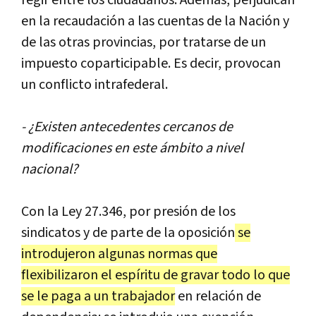
en
la
recaudaci
ó
n
a
las
cuentas
de
la
Naci
ó
n
y
de
las
otras
provincias
,
por
tratarse
de
un
impuesto
coparticipable
.
Es
decir
,
provocan
un
conflicto
intrafederal
.
- ¿
Existen
antecedentes
cercanos
de
modificaciones
en
este
á
mbito
a
nivel
nacional
?
Con
la
Ley
27
.
346
,
por
presi
ó
n
de
los
sindicatos
y
de
parte
de
la
oposici
ó
n
se
introdujeron
algunas
normas
que
flexibilizaron
el
esp
í
ritu
de
gravar
todo
lo
que
se
le
paga
a
un
trabajador
en
relaci
ó
n
de