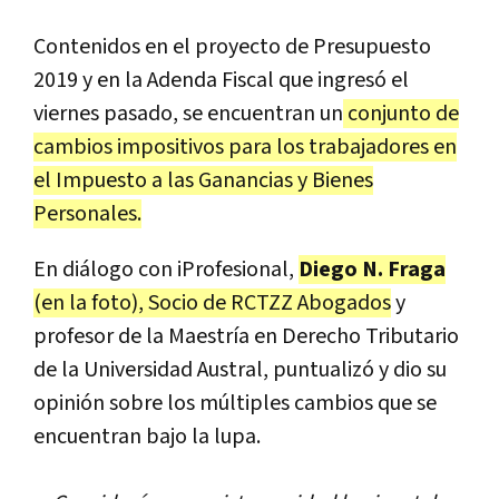
Contenidos
en
el
proyecto
de
Presupuesto
2019
y
en
la
Adenda
Fiscal
que
ingres
ó
el
viernes
pasado
,
se
encuentran
un
conjunto
de
cambios
impositivos
para
los
trabajadores
en
el
Impuesto
a
las
Ganancias
y
Bienes
Personales
.
En
di
á
logo
con
iProfesional
,
Diego N. Fraga
(
en
la
foto
),
Socio
de
RCTZZ
Abogados
y
profesor
de
la
Maestr
í
a
en
Derecho
Tributario
de
la
Universidad
Austral
,
puntualiz
ó
y
dio
su
opini
ó
n
sobre
los
m
ú
ltiples
cambios
que
se
encuentran
bajo
la
lupa
.