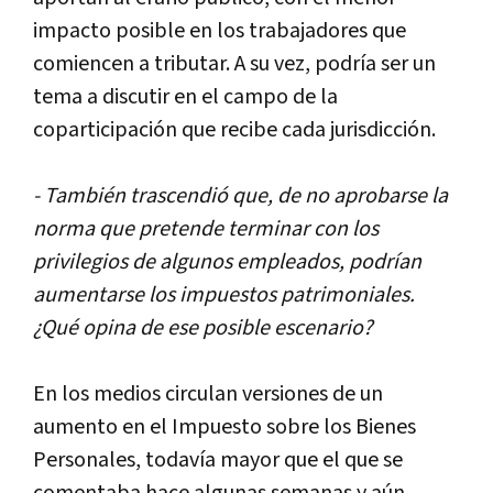
impacto
posible
en
los
trabajadores
que
comiencen
a
tributar
.
A
su
vez
,
podr
í
a
ser
un
tema
a
discutir
en
el
campo
de
la
coparticipaci
ó
n
que
recibe
cada
jurisdicci
ó
n
.
-
Tambi
é
n
trascendi
ó
que
,
de
no
aprobarse
la
norma
que
pretende
terminar
con
los
privilegios
de
algunos
empleados
,
podr
í
an
aumentarse
los
impuestos
patrimoniales
.
¿
Qu
é
opina
de
ese
posible
escenario
?
En
los
medios
circulan
versiones
de
un
aumento
en
el
Impuesto
sobre
los
Bienes
Personales
,
todav
í
a
mayor
que
el
que
se
comentaba
hace
algunas
semanas
y
a
ú
n