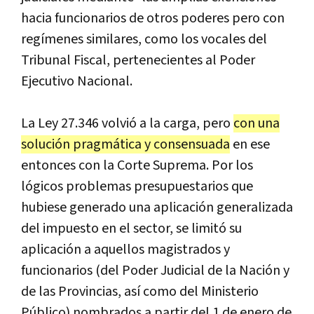
hacia
funcionarios
de
otros
poderes
pero
con
reg
í
menes
similares
,
como
los
vocales
del
Tribunal
Fiscal
,
pertenecientes
al
Poder
Ejecutivo
Nacional
.
La
Ley
27
.
346
volvi
ó
a
la
carga
,
pero
con
una
soluci
ó
n
pragm
á
tica
y
consensuada
en
ese
entonces
con
la
Corte
Suprema
.
Por
los
l
ó
gicos
problemas
presupuestarios
que
hubiese
generado
una
aplicaci
ó
n
generalizada
del
impuesto
en
el
sector
,
se
limit
ó
su
aplicaci
ó
n
a
aquellos
magistrados
y
funcionarios
(
del
Poder
Judicial
de
la
Naci
ó
n
y
de
las
Provincias
,
as
í
como
del
Ministerio
P
ú
blico
)
nombrados
a
partir
del
1
de
enero
de