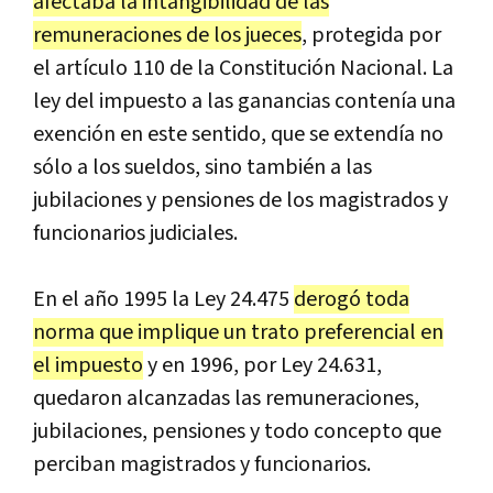
afectaba
la
intangibilidad
de
las
remuneraciones
de
los
jueces
,
protegida
por
el
art
í
culo
110
de
la
Constituci
ó
n
Nacional
.
La
ley
del
impuesto
a
las
ganancias
conten
í
a
una
exenci
ó
n
en
este
sentido
,
que
se
extend
í
a
no
s
ó
lo
a
los
sueldos
,
sino
tambi
é
n
a
las
jubilaciones
y
pensiones
de
los
magistrados
y
funcionarios
judiciales
.
En
el
a
ñ
o
1995
la
Ley
24
.
475
derog
ó
toda
norma
que
implique
un
trato
preferencial
en
el
impuesto
y
en
1996
,
por
Ley
24
.
631
,
quedaron
alcanzadas
las
remuneraciones
,
jubilaciones
,
pensiones
y
todo
concepto
que
perciban
magistrados
y
funcionarios
.