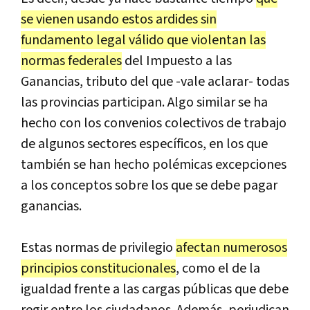
se
vienen
usando
estos
ardides
sin
fundamento
legal
v
á
lido
que
violentan
las
normas
federales
del
Impuesto
a
las
Ganancias
,
tributo
del
que
-
vale
aclarar
-
todas
las
provincias
participan
.
Algo
similar
se
ha
hecho
con
los
convenios
colectivos
de
trabajo
de
algunos
sectores
espec
í
ficos
,
en
los
que
tambi
é
n
se
han
hecho
pol
é
micas
excepciones
a
los
conceptos
sobre
los
que
se
debe
pagar
ganancias
.
Estas
normas
de
privilegio
afectan
numerosos
principios
constitucionales
,
como
el
de
la
igualdad
frente
a
las
cargas
p
ú
blicas
que
debe
regir
entre
los
ciudadanos
.
Adem
á
s
,
perjudican