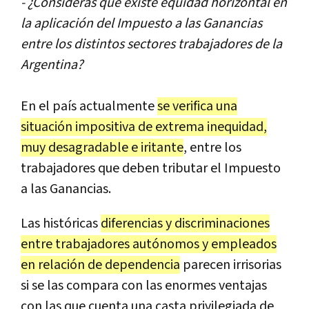
- ¿
Consider
á
s
que
existe
equidad
horizontal
en
la
aplicaci
ó
n
del
Impuesto
a
las
Ganancias
entre
los
distintos
sectores
trabajadores
de
la
Argentina
?
En
el
pa
í
s
actualmente
se
verifica
una
situaci
ó
n
impositiva
de
extrema
inequidad
,
muy
desagradable
e
iritante
,
entre
los
trabajadores
que
deben
tributar
el
Impuesto
a
las
Ganancias
.
Las
hist
ó
ricas
diferencias
y
discriminaciones
entre
trabajadores
aut
ó
nomos
y
empleados
en
relaci
ó
n
de
dependencia
parecen
irrisorias
si
se
las
compara
con
las
enormes
ventajas
con
las
que
cuenta
una
casta
privilegiada
de