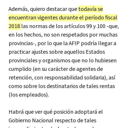
Adem
á
s
,
quiero
destacar
que
todav
í
a
se
encuentran
vigentes
durante
el
per
í
odo
fiscal
2018
las
normas
de
los
art
í
culos
99
y
100
-
que
,
en
los
hechos
,
no
son
respetados
por
muchas
provincias
-,
por
lo
que
la
AFIP
podr
í
a
llegar
a
practicar
ajustes
sobre
aquellos
Estados
provinciales
y
organismos
que
no
lo
hubiesen
cumplido
(
en
su
car
á
cter
de
agentes
de
retenci
ó
n
,
con
responsabilidad
solidaria
),
as
í
como
sobre
los
destinatarios
de
tales
rentas
(
los
empleados
).
Habr
á
que
ver
qu
é
posici
ó
n
adoptar
á
el
Gobierno
Nacional
respecto
de
tales