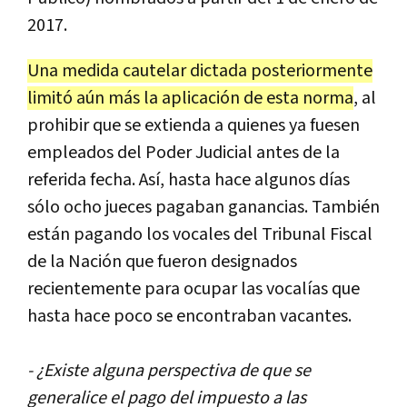
2017
.
Una
medida
cautelar
dictada
posteriormente
limit
ó
a
ú
n
m
á
s
la
aplicaci
ó
n
de
esta
norma
,
al
prohibir
que
se
extienda
a
quienes
ya
fuesen
empleados
del
Poder
Judicial
antes
de
la
referida
fecha
.
As
í,
hasta
hace
algunos
d
í
as
s
ó
lo
ocho
jueces
pagaban
ganancias
.
Tambi
é
n
est
á
n
pagando
los
vocales
del
Tribunal
Fiscal
de
la
Naci
ó
n
que
fueron
designados
recientemente
para
ocupar
las
vocal
í
as
que
hasta
hace
poco
se
encontraban
vacantes
.
- ¿
Existe
alguna
perspectiva
de
que
se
generalice
el
pago
del
impuesto
a
las