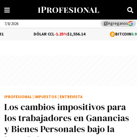
Agreganos
library_add
7/8/2026
DÓLAR CCL
-1.25%
$1,556.14
BITCOIN
0.99%
$64,909
IPROFESIONAL
|
IMPUESTOS
|
ENTREVISTA
Los cambios impositivos para
los trabajadores en Ganancias
y Bienes Personales bajo la