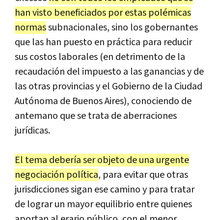
han
visto
beneficiados
por
estas
pol
é
micas
normas
subnacionales
,
sino
los
gobernantes
que
las
han
puesto
en
pr
á
ctica
para
reducir
sus
costos
laborales
(
en
detrimento
de
la
recaudaci
ó
n
del
impuesto
a
las
ganancias
y
de
las
otras
provincias
y
el
Gobierno
de
la
Ciudad
Aut
ó
noma
de
Buenos
Aires
),
conociendo
de
antemano
que
se
trata
de
aberraciones
jur
í
dicas
.
El
tema
deber
í
a
ser
objeto
de
una
urgente
negociaci
ó
n
pol
í
tica
,
para
evitar
que
otras
jurisdicciones
sigan
ese
camino
y
para
tratar
de
lograr
un
mayor
equilibrio
entre
quienes
aportan
al
erario
p
ú
blico
,
con
el
menor