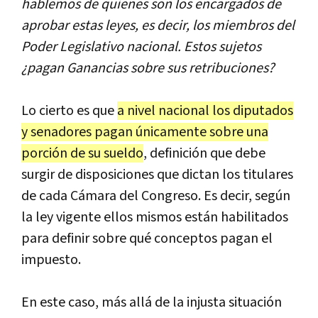
hablemos
de
quienes
son
los
encargados
de
aprobar
estas
leyes
,
es
decir
,
los
miembros
del
Poder
Legislativo
nacional
.
Estos
sujetos
¿
pagan
Ganancias
sobre
sus
retribuciones
?
Lo
cierto
es
que
a
nivel
nacional
los
diputados
y
senadores
pagan
ú
nicamente
sobre
una
porci
ó
n
de
su
sueldo
,
definici
ó
n
que
debe
surgir
de
disposiciones
que
dictan
los
titulares
de
cada
C
á
mara
del
Congreso
.
Es
decir
,
seg
ú
n
la
ley
vigente
ellos
mismos
est
á
n
habilitados
para
definir
sobre
qu
é
conceptos
pagan
el
impuesto
.
En este caso, más allá de la injusta situación