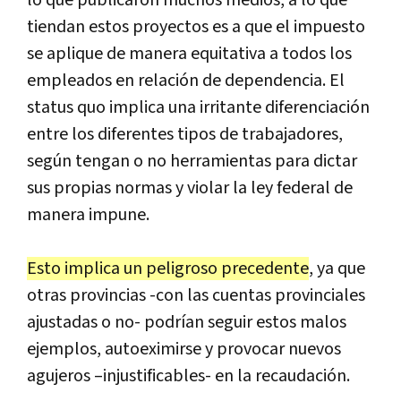
tiendan
estos
proyectos
es
a
que
el
impuesto
se
aplique
de
manera
equitativa
a
todos
los
empleados
en
relaci
ó
n
de
dependencia
.
El
status
quo
implica
una
irritante
diferenciaci
ó
n
entre
los
diferentes
tipos
de
trabajadores
,
seg
ú
n
tengan
o
no
herramientas
para
dictar
sus
propias
normas
y
violar
la
ley
federal
de
manera
impune
.
Esto
implica
un
peligroso
precedente
,
ya
que
otras
provincias
-
con
las
cuentas
provinciales
ajustadas
o
no
-
podr
í
an
seguir
estos
malos
ejemplos
,
autoeximirse
y
provocar
nuevos
agujeros
–
injustificables
-
en
la
recaudaci
ó
n
.