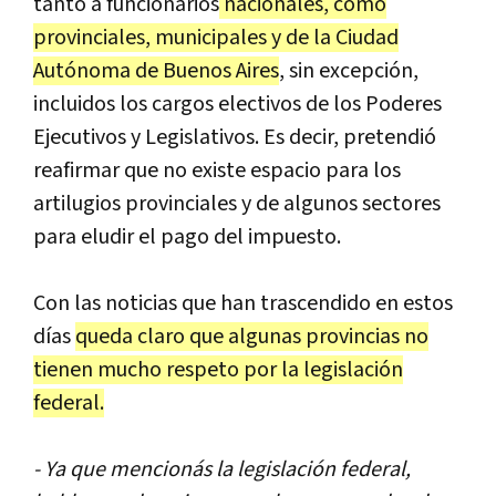
tanto
a
funcionarios
nacionales
,
como
provinciales
,
municipales
y
de
la
Ciudad
Aut
ó
noma
de
Buenos
Aires
,
sin
excepci
ó
n
,
incluidos
los
cargos
electivos
de
los
Poderes
Ejecutivos
y
Legislativos
.
Es
decir
,
pretendi
ó
reafirmar
que
no
existe
espacio
para
los
artilugios
provinciales
y
de
algunos
sectores
para
eludir
el
pago
del
impuesto
.
Con
las
noticias
que
han
trascendido
en
estos
d
í
as
queda
claro
que
algunas
provincias
no
tienen
mucho
respeto
por
la
legislaci
ó
n
federal
.
-
Ya
que
mencion
á
s
la
legislaci
ó
n
federal
,