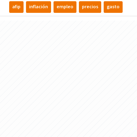
afip
inflación
empleo
precios
gasto