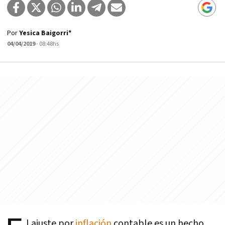
Por
Yesica Baigorri*
04/04/2019
- 08:48hs
l ajuste por
inflación
contable es un hecho