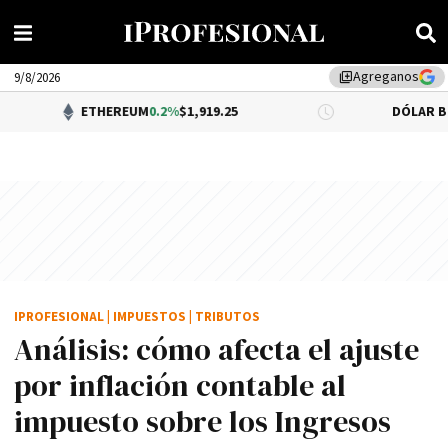
Agreganos
library_add
9/8/2026
ETHEREUM
0.2%
$1,919.25
DÓLAR BNA
$1,520.0
IPROFESIONAL
|
IMPUESTOS
|
TRIBUTOS
Análisis: cómo afecta el ajuste
por inflación contable al
impuesto sobre los Ingresos