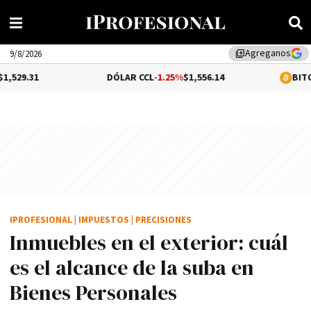
Agreganos
library_add
9/8/2026
DÓLAR CCL
-1.25%
$1,556.14
BITCOIN
-0.1%
$6
IPROFESIONAL
|
IMPUESTOS
|
PRECISIONES
Inmuebles en el exterior: cuál
es el alcance de la suba en
Bienes Personales