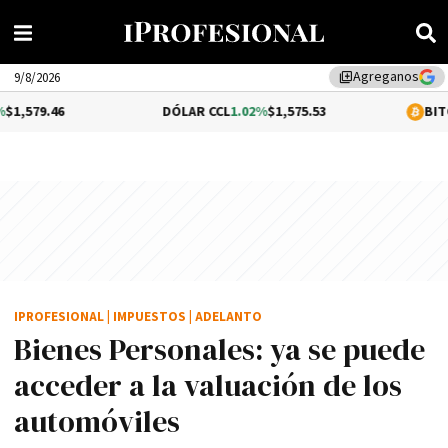
Agreganos
library_add
9/8/2026
DÓLAR CCL
1.02%
$1,575.53
BITCOIN
0.01%
IPROFESIONAL
|
IMPUESTOS
|
ADELANTO
Bienes Personales: ya se puede
acceder a la valuación de los
automóviles