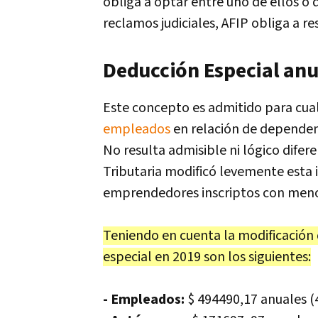
obliga a optar entre uno de ellos o
reclamos judiciales, AFIP obliga a r
Deducción Especial anu
Este concepto es admitido para cual
empleados
en relación de dependenc
No resulta admisible ni lógico difer
Tributaria modificó levemente esta 
emprendedores inscriptos con menos
Teniendo en cuenta la modificación 
especial en 2019 son los siguientes:
- Empleados:
$ 494490,17 anuales (