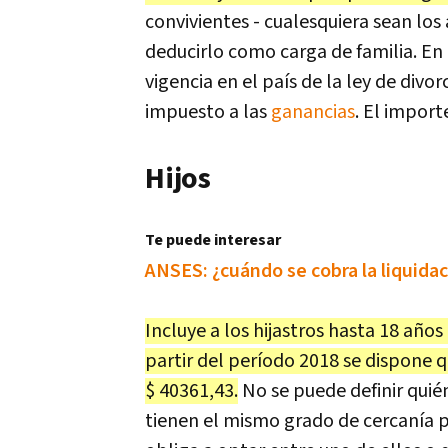
convivientes - cualesquiera sean los
deducirlo como carga de familia. En
vigencia en el país de la ley de div
impuesto a las
ganancias
. El import
Hijos
Te puede interesar
ANSES: ¿cuándo se cobra la liquida
Incluye a los hijastros hasta 18 años
partir del período 2018 se dispone 
$ 40361,43.
No se puede definir quié
tienen el mismo grado de cercanía p