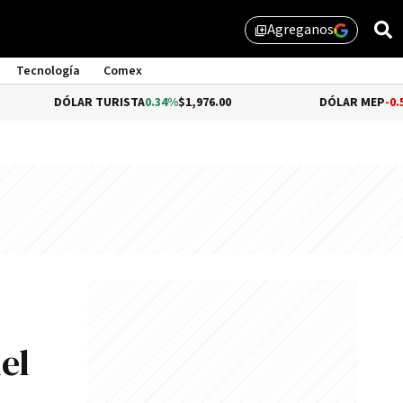
Agreganos
library_add
Tecnología
Comex
ÓLAR TURISTA
0.34%
$1,976.00
DÓLAR MEP
-0.54%
$1,510.
el