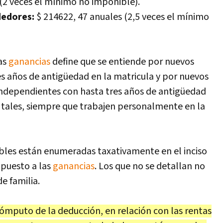
(2 veces el mínimo no imponible).
dedores:
$ 214622, 47 anuales (2,5 veces el mínimo
as
ganancias
define que se entiende por nuevos
es años de antigüedad en la matricula y por nuevos
ndependientes con hasta tres años de antigüedad
 tales, siempre que trabajen personalmente en la
bles están enumeradas taxativamente en el inciso
impuesto a las
ganancias
. Los que no se detallan no
e familia.
cómputo de la deducción, en relación con las rentas