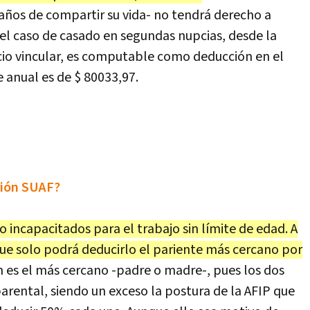
 años de compartir su vida- no tendrá derecho a
 el caso de casado en segundas nupcias, desde la
orcio vincular, es computable como deducción en el
e anual es de $ 80033,97.
ción SUAF?
 o incapacitados para el trabajo sin límite de edad. A
que solo podrá deducirlo el pariente más cercano por
n es el más cercano -padre o madre-, pues los dos
arental, siendo un exceso la postura de la AFIP que