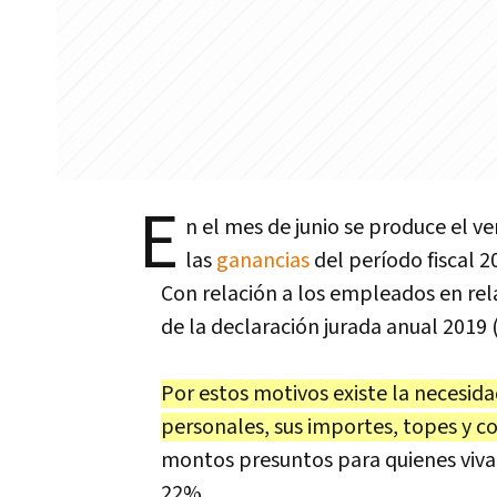
E
n el mes de junio se produce el v
las
ganancias
del período fiscal 2
Con relación a los empleados en rel
de la declaración jurada anual 2019 
Por estos motivos existe la necesidad
personales, sus importes, topes y co
montos presuntos para quienes viva
22%.