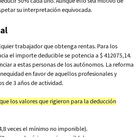
 deducir 50% cada uno. Aunque ello sea motivo de
espetar su interpretación equivocada.
al
quier trabajador que obtenga rentas. Para los
ia el importe deducible se potencia a $ 412075,14.
enciar a estas personas de los autónomos. La reforma
inequidad en favor de aquellos profesionales y
 de 3 años de actividad.
que los valores que rigieron para la deducción
4,8 veces el mínimo no imponible).