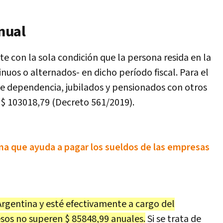
nual
 con la sola condición que la persona resida en la
uos o alternados- en dicho período fiscal. Para el
de dependencia, jubilados y pensionados con otros
 $ 103018,79 (Decreto 561/2019).
ma que ayuda a pagar los sueldos de las empresas
Argentina y esté efectivamente a cargo del
sos no superen $ 85848,99 anuales.
Si se trata de