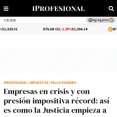
Agreganos
library_add
7/8/2026
DÓLAR CCL
-1.25%
$1,556.14
BITCOIN
1.08%
$
IPROFESIONAL
|
IMPUESTOS
|
FALLO PIONERO
Empresas en crisis y con
presión impositiva récord: así
es como la Justicia empieza a