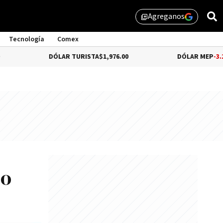
Agreganos
library_add
Tecnología
Comex
DÓLAR TURISTA
$1,976.00
DÓLAR MEP
-3.28%
$1,5
co