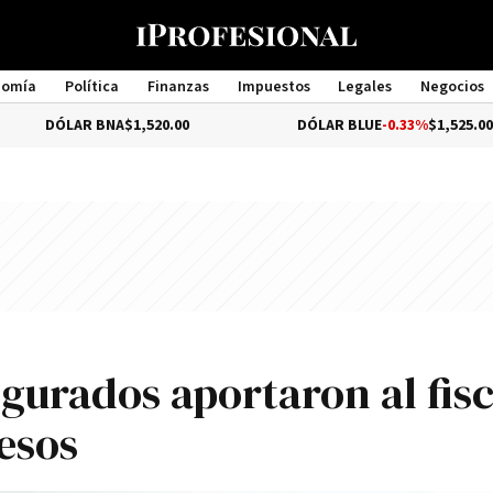
nomía
Política
Finanzas
Impuestos
Legales
Negocios
Management
ÓLAR BNA
$1,520.00
DÓLAR BLUE
-0.33%
$1,525.00
egurados aportaron al fis
esos