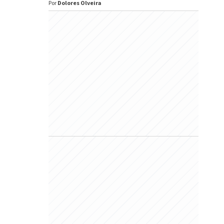
Por
Dolores Olveira