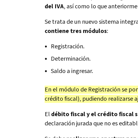
del IVA
, así como lo que anteriorme
Se trata de un nuevo sistema integra
contiene tres módulos
:
Registración.
Determinación.
Saldo a ingresar.
En el módulo de Registración se pon
crédito fiscal), pudiendo realizarse aj
El
débito fiscal y el crédito fiscal
declaración jurada que no es editable,