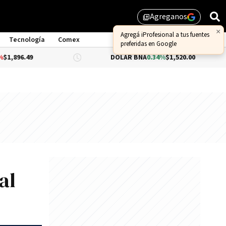
Agreganos
library_add
×
Agregá iProfesional a tus fuentes
Tecnología
Comex
preferidas en Google
9
DÓLAR BNA
0.34%
$1,520.00
DÓL
al