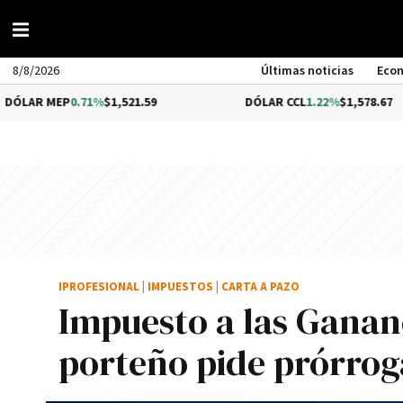
8/8/2026
Últimas noticias
Eco
EP
0.71%
$1,521.59
DÓLAR CCL
1.22%
$1,578.67
IPROFESIONAL
|
IMPUESTOS
|
CARTA A PAZO
Impuesto a las Gananc
porteño pide prórrog