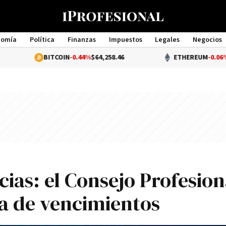
nomía
Política
Finanzas
Impuestos
Legales
Negocios
Management
BITCOIN
-0.44%
$64,258.46
ETHEREUM
-0.06%
$1,896.4
ias: el Consejo Profesion
a de vencimientos