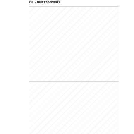
Por
Dolores Olveira