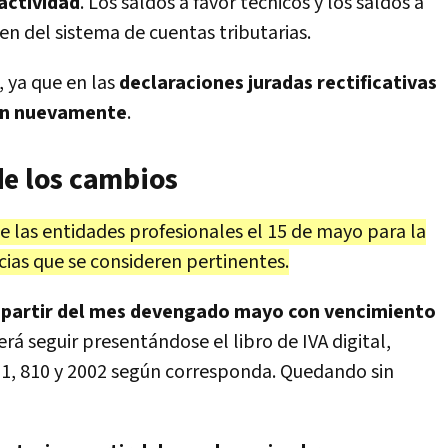
actividad
. Los saldos a favor técnicos y los saldos a
en del sistema de cuentas tributarias.
 ya que en las
declaraciones juradas rectificativas
ión nuevamente
.
de los cambios
e las entidades profesionales el 15 de mayo para la
cias que se consideren pertinentes.
 partir del mes devengado mayo con vencimiento
erá seguir presentándose el libro de IVA digital,
1, 810 y 2002 según corresponda. Quedando sin