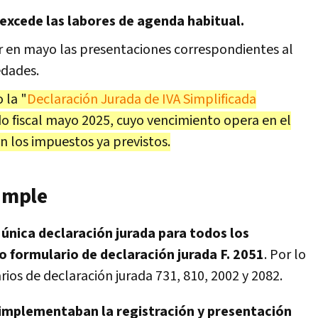
 excede las labores de agenda habitual.
r en mayo las presentaciones correspondientes al
edades.
 la "
Declaración Jurada de IVA Simplificada
do fiscal mayo 2025, cuyo vencimiento opera en el
 los impuestos ya previstos.
Simple
a
única declaración jurada para todos los
 formulario de declaración jurada F. 2051
. Por lo
rios de declaración jurada 731, 810, 2002 y 2082.
implementaban la registración y presentación