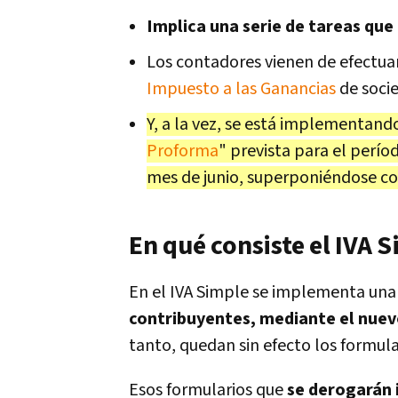
Implica una serie de tareas que
Los contadores vienen de efectua
Impuesto a las Ganancias
de soci
Y, a la vez, se está implementando
Proforma
" prevista para el perío
mes de junio, superponiéndose con
En qué consiste el IVA 
En el IVA Simple se implementa un
contribuyentes, mediante el nuevo
tanto, quedan sin efecto los formula
Esos formularios que
se derogarán 