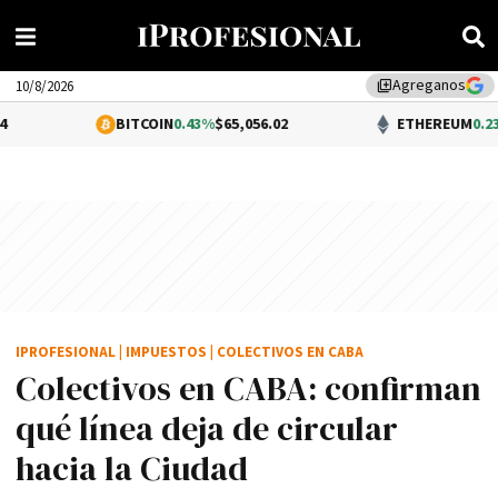
Agreganos
library_add
10/8/2026
BITCOIN
0.43%
$65,056.02
ETHEREUM
0.23%
$1,917.96
IPROFESIONAL
|
IMPUESTOS
|
COLECTIVOS EN CABA
Colectivos en CABA: confirman
qué línea deja de circular
hacia la Ciudad