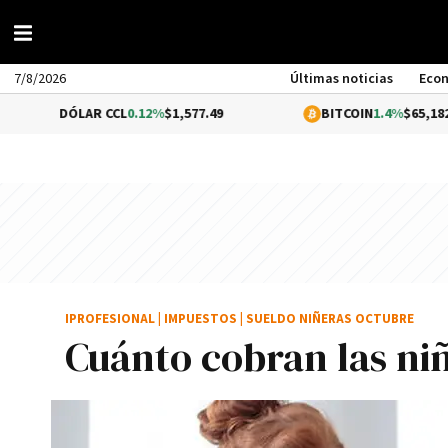
7/8/2026
Últimas noticias
Eco
DÓLAR CCL
0.12%
$1,577.49
BITCOIN
1.4%
$65,182.00
IPROFESIONAL
|
IMPUESTOS
|
SUELDO NIÑERAS OCTUBRE
Cuánto cobran las ni