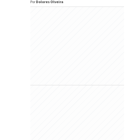
Por
Dolores Olveira