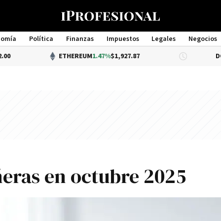
nomía
Política
Finanzas
Impuestos
Legales
Negocios
Management
ETHEREUM
1.47%
$1,927.87
DÓLAR BNA
ñeras en octubre 2025