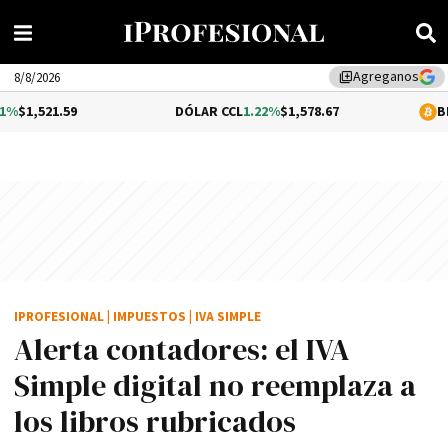
Agreganos
library_add
8/8/2026
59
DÓLAR CCL
1.22%
$1,578.67
BITCOIN
-0.
IPROFESIONAL
|
IMPUESTOS
|
IVA SIMPLE
Alerta contadores: el IVA
Simple digital no reemplaza a
los libros rubricados