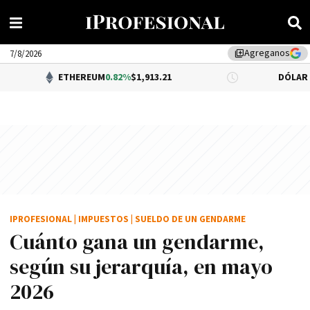
Agreganos
library_add
7/8/2026
ETHEREUM
0.82%
$1,913.21
DÓLAR BNA
0.34%
$1
IPROFESIONAL
|
IMPUESTOS
|
SUELDO DE UN GENDARME
Cuánto gana un gendarme,
según su jerarquía, en mayo
2026