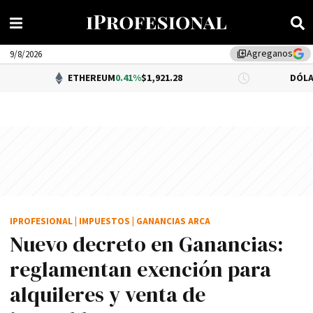
Agreganos
library_add
9/8/2026
ETHEREUM
0.41%
$1,921.28
DÓLAR BNA
$1,52
IPROFESIONAL
|
IMPUESTOS
|
GANANCIAS ARCA
Nuevo decreto en Ganancias:
reglamentan exención para
alquileres y venta de