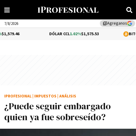
Agreganos
library_add
7/8/2026
DÓLAR CCL
1.02%
$1,575.53
BITCOIN
-0.3%
IPROFESIONAL
|
IMPUESTOS
|
ANÁLISIS
¿Puede seguir embargado
quien ya fue sobreseído?