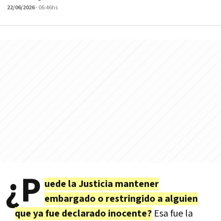
22/06/2026
- 06:46hs
¿P
uede la Justicia mantener
embargado o restringido a alguien
que ya fue declarado inocente?
Esa fue la