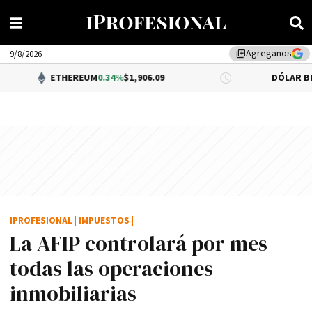
Agreganos
library_add
9/8/2026
ETHEREUM
0.34%
$1,906.09
DÓLAR BNA
$1,520.00
IPROFESIONAL
|
IMPUESTOS
|
La AFIP controlará por mes
todas las operaciones
inmobiliarias