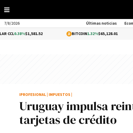
7/8/2026
Últimas noticias
Eco
.38%
$1,581.52
BITCOIN
1.32%
$65,128.01
E
IPROFESIONAL
|
IMPUESTOS
|
Uruguay impulsa reinte
tarjetas de crédito