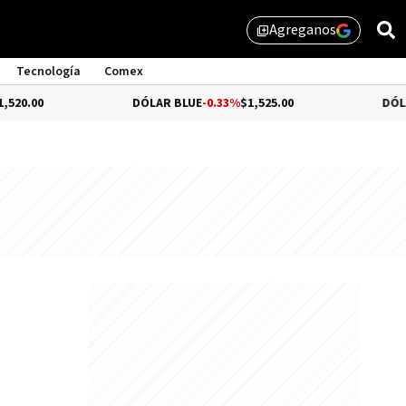
Agreganos
library_add
Tecnología
Comex
DÓLAR BLUE
-0.33%
$1,525.00
DÓLAR TURI