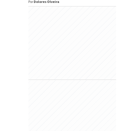
Por
Dolores Olveira