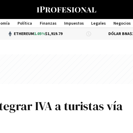
nomía
Política
Finanzas
Impuestos
Legales
Negocios
Management
THEREUM
1.05%
$1,919.79
DÓLAR BNA
$1,520.00
grar IVA a turistas ví­a