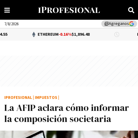
Agreganos
library_add
7/8/2026
ETHEREUM
-0.16%
$1,896.48
DÓLAR BN
IPROFESIONAL
|
IMPUESTOS
|
La AFIP aclara cómo informar
la composición societaria