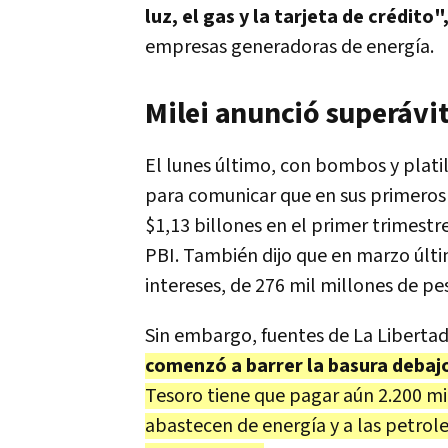
luz, el gas y la tarjeta de crédito"
empresas generadoras de energía.
Milei anunció superávit 
El lunes último, con bombos y plati
para comunicar que en sus primeros
$1,13 billones en el primer trimestr
PBI. También dijo que en marzo últi
intereses, de 276 mil millones de pe
Sin embargo, fuentes de La Libertad
comenzó a barrer la basura debajo
Tesoro tiene que pagar aún 2.200 m
abastecen de energía y a las petrol