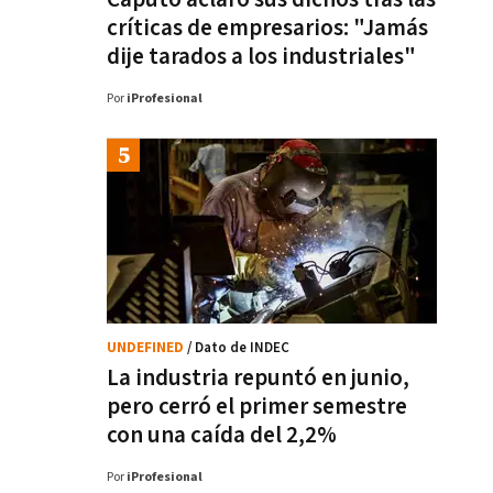
críticas de empresarios: "Jamás
dije tarados a los industriales"
Por
iProfesional
UNDEFINED
/ Dato de INDEC
La industria repuntó en junio,
pero cerró el primer semestre
con una caída del 2,2%
Por
iProfesional