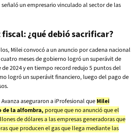
,
señaló un empresario vinculado al sector de las
fiscal: ¿qué debió sacrificar?
llos, Milei convocó a un anuncio por cadena nacional
 cuatro meses de gobierno logró un superávit de
e de 2024 y en tiempo record redujo 5 puntos del
mo logró un superávit financiero, luego del pago de
sos.
 Avanza aseguraron a iProfesional que
Milei
 de la alfombra,
porque que no anunció que el
illones de dólares a las empresas generadoras que
eras que producen el gas que llega mediante las