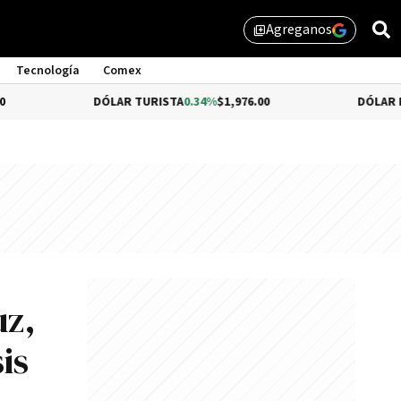
Agreganos
library_add
Tecnología
Comex
DÓLAR TURISTA
0.34%
$1,976.00
DÓLAR MEP
-0.54%
$1,
uz,
is