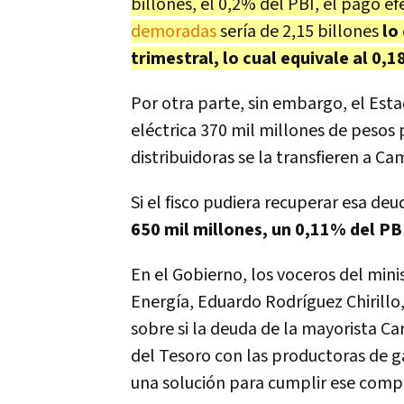
billones, el 0,2% del PBI, el pago efe
demoradas
sería de 2,15 billones
lo 
trimestral, lo cual equivale al 0,1
Por otra parte, sin embargo, el Esta
eléctrica 370 mil millones de pesos 
distribuidoras se la transfieren a C
Si el fisco pudiera recuperar esa deu
650 mil millones, un 0,11% del PB
En el Gobierno, los voceros del mini
Energía, Eduardo Rodríguez Chirillo
sobre si la deuda de la mayorista C
del Tesoro con las productoras de ga
una solución para cumplir ese comp