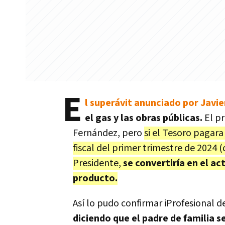
E
l superávit anunciado por Javie
el gas y las obras públicas.
El pr
Fernández, pero
si el Tesoro pagar
fiscal del primer trimestre de 2024 (
Presidente,
se convertiría en el act
producto.
Así lo pudo confirmar iProfesional de
diciendo que el padre de familia s