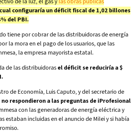
ctivo de la luz, el gas y
las obras públicas
cual configuraría un déficit fiscal de 1,02 billones
8% del PBI.
do tiene por cobrar de las distribuidoras de energía
por la mora en el pago de los usuarios, que las
ammesa, la empresa mayorista estatal.
da de las distribuidoras
el déficit se reduciría a $
I.
stro de Economía, Luis Caputo, y del secretario de
,
no respondieron a las preguntas de iProfesional
ammesa con las generadoras de energía eléctrica y
s estaban incluidas en el anuncio de Milei y si había
romiso.