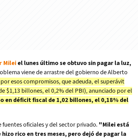
r Milei
el lunes último se obtuvo sin pagar la luz,
oblema viene de arrastre del gobierno de Alberto
a por esos compromisos, que adeuda, el superávit
de $1,13 billones, el 0,2% del PBI), anunciado por el
o en déficit fiscal de 1,02 billones, el 0,18% del
 fuentes oficiales y del sector privado.
"Milei está
e hizo rico en tres meses, pero dejó de pagar la