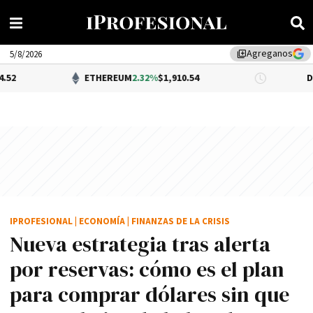
Agreganos
library_add
5/8/2026
ETHEREUM
2.32%
$1,910.54
DÓLAR BNA
0.
IPROFESIONAL
|
ECONOMÍA
|
FINANZAS DE LA CRISIS
Nueva estrategia tras alerta
por reservas: cómo es el plan
para comprar dólares sin que