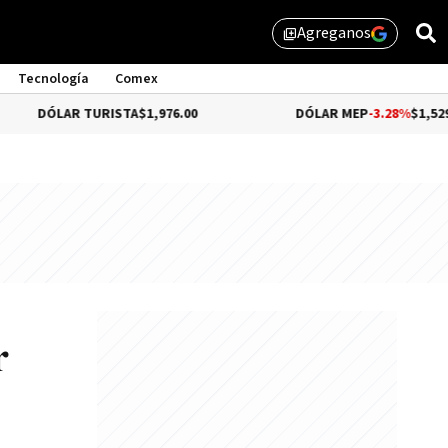
Agreganos
library_add
Tecnología
Comex
TURISTA
$1,976.00
DÓLAR MEP
-3.28%
$1,529.31
r