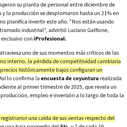
ujeron su planta de personal entre diciembre de
as y la producción se desplomaron hasta un 21% en
 no planifica invertir este año. "Nos están usando
ramado industrial", advirtió Luciano Galfione,
o exclusivo con
iProfesional
.
atraviesa uno de sus momentos más críticos de las
mo interno, la pérdida de competitividad cambiaria
precios históricamente bajos configuran un
Así lo confirma la
encuesta de coyuntura
realizada
iente al primer trimestre de 2025, que revela un
 producción, empleo e inversión a lo largo de toda la
 registraron una caída de sus ventas respecto del
con una baja promedio del
5%
, y 7 de cada 10