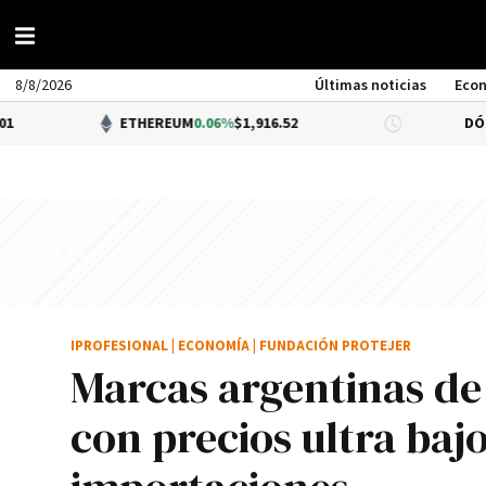
8/8/2026
Últimas noticias
Eco
ETHEREUM
0.06%
$1,916.52
DÓLAR BNA
$1,52
IPROFESIONAL
|
ECONOMÍA
|
FUNDACIÓN PROTEJER
Marcas argentinas de
con precios ultra baj