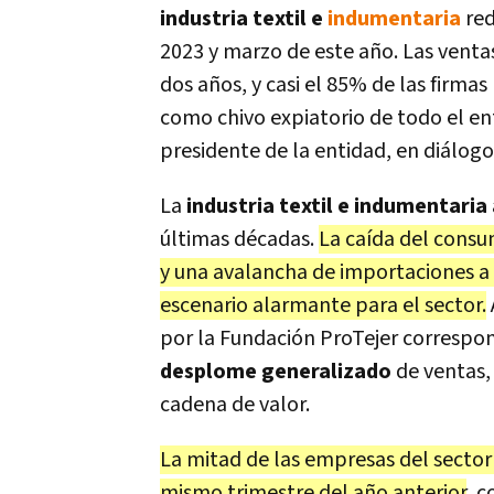
industria textil e
indumentaria
red
2023 y marzo de este año. Las vent
dos años, y casi el 85% de las firmas
como chivo expiatorio de todo el ent
presidente de la entidad, en diálog
La
industria textil e indumentaria
últimas décadas.
La caída del consu
y una avalancha de importaciones a 
escenario alarmante para el sector.
por la
Fundación ProTejer correspond
desplome generalizado
de ventas,
cadena de valor.
La mitad de las empresas del sector
mismo trimestre del año anterior
, 