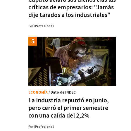
críticas de empresarios: "Jamás
dije tarados a los industriales"
Por
iProfesional
ECONOMÍA
/ Dato de INDEC
La industria repuntó en junio,
pero cerró el primer semestre
con una caída del 2,2%
Por
iProfesional