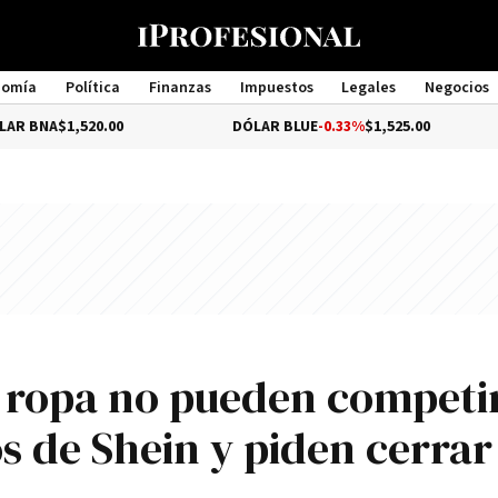
nomía
Política
Finanzas
Impuestos
Legales
Negocios
Management
0.00
DÓLAR BLUE
-0.33%
$1,525.00
DÓLAR 
 ropa no pueden competi
os de Shein y piden cerrar