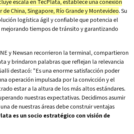
ncluye escala en TecPlata, establece una conexión
r de China, Singapore, Río Grande y Montevideo
. Su
ción logística ágil y confiable que potencia el
, mejorando tiempos de tránsito y garantizando
e ONE y Newsan recorrieron la terminal, compartieron
ta y brindaron palabras que reflejan la relevancia
 Galli destacó: "Es una enorme satisfacción poder
una operación impulsada por la convicción y el
ado estar a la altura de los más altos estándares.
 superando nuestras expectativas. Decidimos asumir
una de nuestras áreas debe construir ventajas
lata es un socio estratégico con visión de