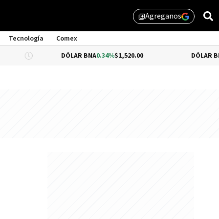
Agreganos
library_add
Tecnología
Comex
DÓLAR BNA
0.34%
$1,520.00
DÓLAR BLUE
-0.33%
$1,5