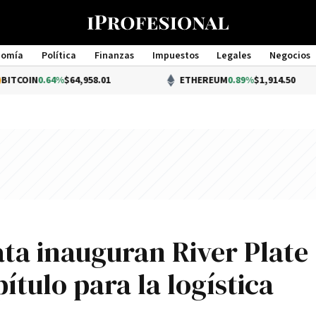
nomía
Política
Finanzas
Impuestos
Legales
Negocios
Management
$64,958.01
ETHEREUM
0.89%
$1,914.50
ta inauguran River Plate
ítulo para la logística