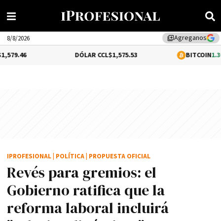
Agreganos
library_add
8/8/2026
DÓLAR CCL
$1,575.53
BITCOIN
1.36%
$65,157.9
IPROFESIONAL
|
POLÍTICA
|
PROPUESTA OFICIAL
Revés para gremios: el
Gobierno ratifica que la
reforma laboral incluirá