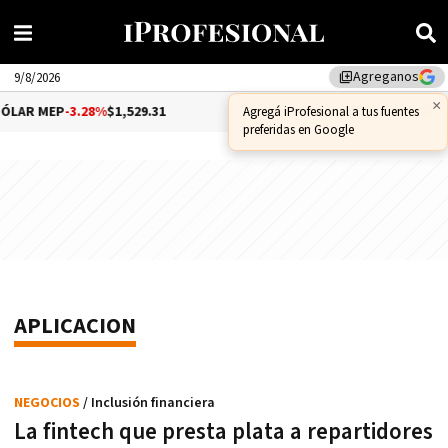
Agreganos
library_add
9/8/2026
×
AR MEP
-3.28%
$1,529.31
DÓLAR CCL
-1.25%
$1,556.14
Agregá iProfesional a tus fuentes
preferidas en Google
APLICACION
NEGOCIOS
/ Inclusión financiera
La fintech que presta plata a repartidores