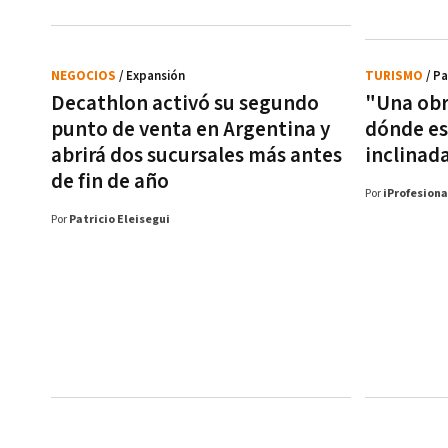
NEGOCIOS
/ Expansión
TURISMO
/ P
Decathlon activó su segundo
"Una obr
punto de venta en Argentina y
dónde es
abrirá dos sucursales más antes
inclinad
de fin de año
Por
iProfesiona
Por
Patricio Eleisegui