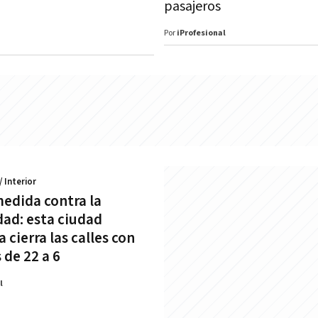
pasajeros
Por
iProfesional
/ Interior
medida contra la
dad: esta ciudad
 cierra las calles con
 de 22 a 6
l