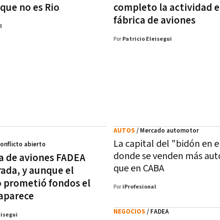
 que no es Rio
completo la actividad e
fábrica de aviones
l
Por
Patricio Eleisegui
AUTOS
/ Mercado automotor
La capital del "bidón en e
Conflicto abierto
donde se venden más aut
ca de aviones FADEA
que en CABA
rada, y aunque el
 prometió fondos el
Por
iProfesional
aparece
NEGOCIOS
/ FADEA
eisegui