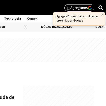
Agreganos
library_add
×
Agregá iProfesional a tus fuentes
Tecnología
Comex
preferidas en Google
DÓLAR BNA
$1,520.00
DÓLAR BLUE
euda de