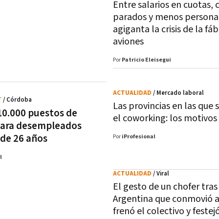
Entre salarios en cuotas, 
parados y menos personal
agiganta la crisis de la fáb
aviones
Por
Patricio Eleisegui
ACTUALIDAD
/ Mercado laboral
T
/ Córdoba
Las provincias en las que 
10.000 puestos de
el coworking: los motivos
para desempleados
de 26 años
Por
iProfesional
l
ACTUALIDAD
/ Viral
El gesto de un chofer tras
Argentina que conmovió a
frenó el colectivo y festej