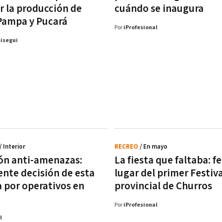
r la producción de
cuándo se inaugura
Pampa y Pucará
Por
iProfesional
eisegui
/ Interior
RECREO
/ En mayo
ón anti-amenazas:
La fiesta que faltaba: f
nte decisión de esta
lugar del primer Festiva
a por operativos en
provincial de Churros
Por
iProfesional
l