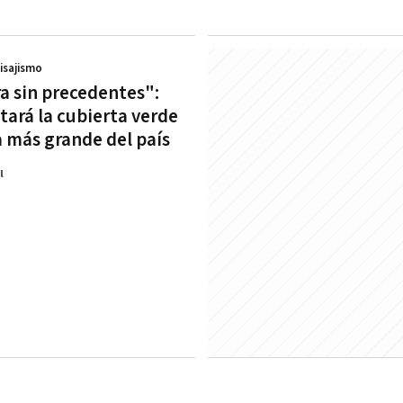
aisajismo
a sin precedentes":
tará la cubierta verde
a más grande del país
l