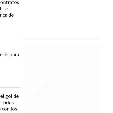
contratos
, se
rica de
se dispara
 el gol de
 todos:
ó con los