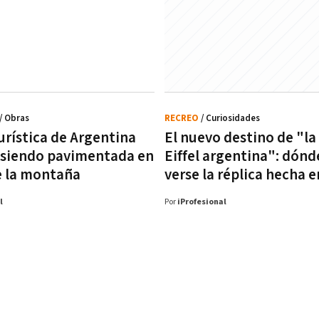
/ Obras
RECREO
/ Curiosidades
urística de Argentina
El nuevo destino de "la
 siendo pavimentada en
Eiffel argentina": dónd
 la montaña
verse la réplica hecha e
l
Por
iProfesional