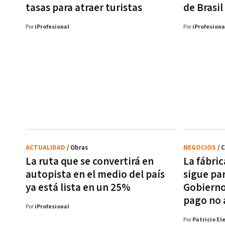
tasas para atraer turistas
de Brasil
Por
iProfesional
Por
iProfesiona
ACTUALIDAD
/ Obras
NEGOCIOS
/ 
La ruta que se convertirá en
La fábri
autopista en el medio del país
sigue pa
ya está lista en un 25%
Gobierno
pago no 
Por
iProfesional
Por
Patricio El