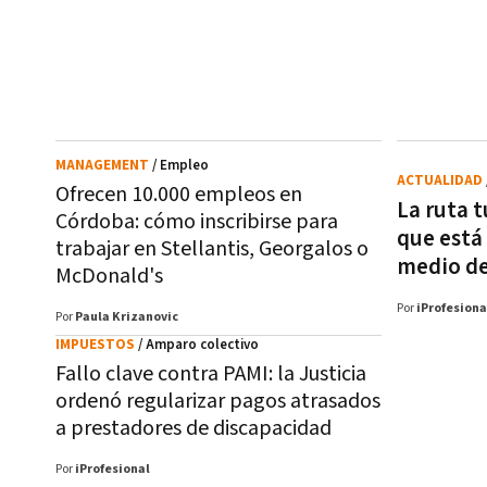
MANAGEMENT
/ Empleo
ACTUALIDAD
Ofrecen 10.000 empleos en
La ruta t
Córdoba: cómo inscribirse para
que está
trabajar en Stellantis, Georgalos o
medio de
McDonald's
Por
iProfesiona
Por
Paula Krizanovic
IMPUESTOS
/ Amparo colectivo
Fallo clave contra PAMI: la Justicia
ordenó regularizar pagos atrasados
a prestadores de discapacidad
Por
iProfesional