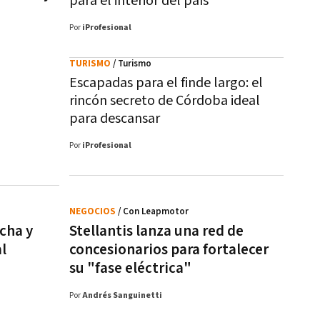
para el interior del país
Por
iProfesional
TURISMO
/ Turismo
Escapadas para el finde largo: el
rincón secreto de Córdoba ideal
para descansar
Por
iProfesional
NEGOCIOS
/ Con Leapmotor
echa y
Stellantis lanza una red de
l
concesionarios para fortalecer
su "fase eléctrica"
Por
Andrés Sanguinetti