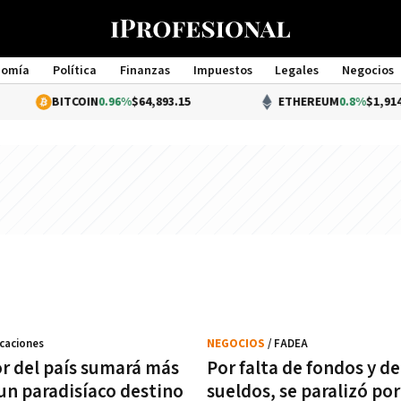
nomía
Política
Finanzas
Impuestos
Legales
Negocios
Management
BITCOIN
0.96%
$64,893.15
ETHEREUM
0.8%
$1,914.98
acaciones
NEGOCIOS
/ FADEA
or del país sumará más
Por falta de fondos y d
 un paradisíaco destino
sueldos, se paralizó por