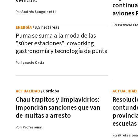
vehículo
continua
aviones 
Por
Andrés Sanguinetti
Por
Patricio El
ENERGÍA
/ 3,5 hectáreas
Puma se suma a la moda de las
"súper estaciones": coworking,
gastronomía y tecnología de punta
Por
Ignacio Ortiz
ACTUALIDAD
/ Córdoba
ACTUALIDAD
Chau trapitos y limpiavidrios:
Resoluci
impondrán sanciones que van
contunde
de multas a arresto
provinci
escuelas
Por
iProfesional
Por
iProfesiona