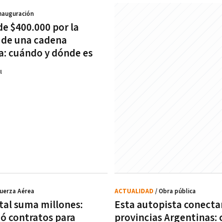
Inauguración
de $400.000 por la
 de una cadena
a: cuándo y dónde es
l
Fuerza Aérea
ACTUALIDAD
/ Obra pública
tal suma millones:
Esta autopista conecta
zó contratos para
provincias Argentinas: c