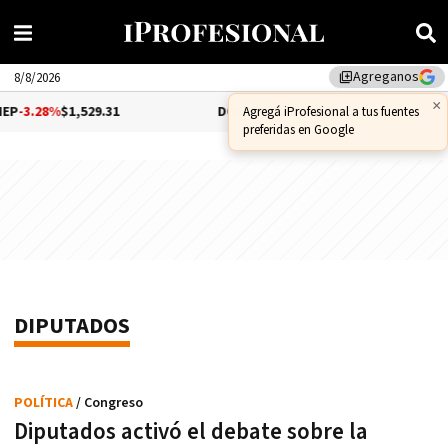
Agreganos
library_add
8/8/2026
28%
$1,529.31
DÓLAR CCL
-1.25%
$1,556.14
B
DIPUTADOS
POLÍTICA
/ Congreso
Diputados activó el debate sobre la