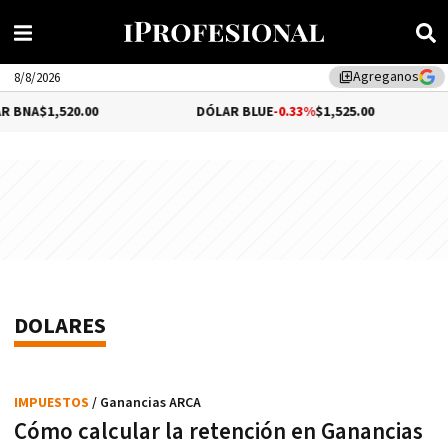
Agreganos
library_add
8/8/2026
1,520.00
DÓLAR BLUE
-0.33%
$1,525.00
DÓL
DOLARES
IMPUESTOS
/ Ganancias ARCA
Cómo calcular la retención en Ganancias