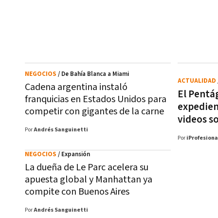
NEGOCIOS
/ De Bahía Blanca a Miami
ACTUALIDAD
Cadena argentina instaló
El Pentá
franquicias en Estados Unidos para
expedien
competir con gigantes de la carne
videos s
Por
Andrés Sanguinetti
Por
iProfesiona
NEGOCIOS
/ Expansión
La dueña de Le Parc acelera su
apuesta global y Manhattan ya
compite con Buenos Aires
Por
Andrés Sanguinetti