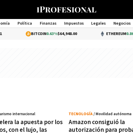
nomía
Política
Finanzas
Impuestos
Legales
Negocios
Management
BITCOIN
0.63%
$64,948.00
ETHEREUM
0.86%
$1,913
Turismo internacional
TECNOLOGÍA
/ Movilidad autónoma
lera la apuesta por los
Amazon consiguió la
s, con el lujo, las
autorización para proba