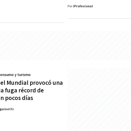
Por
iProfesional
Consumo y turismo
 del Mundial provocó una
ia fuga récord de
en pocos días
guinetti