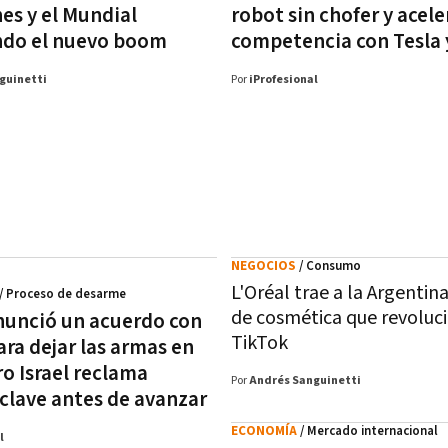
es y el Mundial
robot sin chofer y acele
ndo el nuevo boom
competencia con Tesla
guinetti
Por
iProfesional
NEGOCIOS
/ Consumo
L'Oréal trae a la Argentin
/ Proceso de desarme
de cosmética que revoluc
unció un acuerdo con
TikTok
ra dejar las armas en
ro Israel reclama
Por
Andrés Sanguinetti
clave antes de avanzar
ECONOMÍA
/ Mercado internacional
l