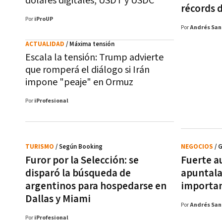
dólares digitales, USDT y USDC
récords 
Por
iProUP
Por
Andrés San
ACTUALIDAD
/ Máxima tensión
Escala la tensión: Trump advierte
que romperá el diálogo si Irán
impone "peaje" en Ormuz
Por
iProfesional
TURISMO
/ Según Booking
NEGOCIOS
/ 
Furor por la Selección: se
Fuerte a
disparó la búsqueda de
apuntala
argentinos para hospedarse en
importan
Dallas y Miami
Por
Andrés San
Por
iProfesional