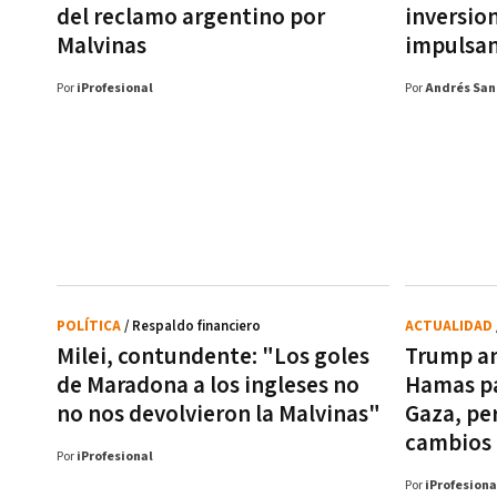
del reclamo argentino por
inversion
Malvinas
impulsa
Por
iProfesional
Por
Andrés San
POLÍTICA
/ Respaldo financiero
ACTUALIDAD
Milei, contundente: "Los goles
Trump an
de Maradona a los ingleses no
Hamas pa
no nos devolvieron la Malvinas"
Gaza, pe
cambios 
Por
iProfesional
Por
iProfesiona