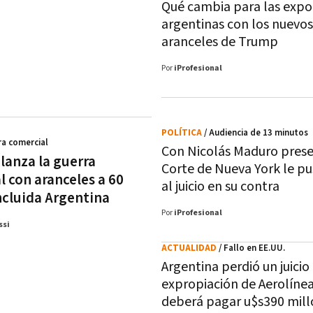
Qué cambia para las expo
argentinas con los nuevos
aranceles de Trump
Por
iProfesional
POLÍTICA
/ Audiencia de 13 minutos
ra comercial
Con Nicolás Maduro prese
lanza la guerra
Corte de Nueva York le pu
l con aranceles a 60
al juicio en su contra
incluida Argentina
Por
iProfesional
ssi
ACTUALIDAD
/ Fallo en EE.UU.
Argentina perdió un juicio
expropiación de Aerolínea
deberá pagar u$s390 mill