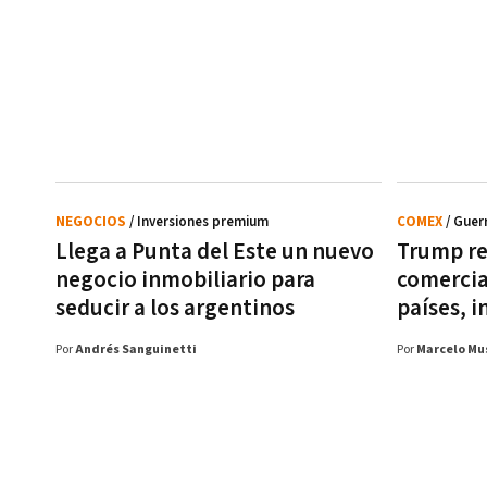
NEGOCIOS
/ Inversiones premium
COMEX
/ Guer
Llega a Punta del Este un nuevo
Trump re
negocio inmobiliario para
comercia
seducir a los argentinos
países, 
Por
Andrés Sanguinetti
Por
Marcelo Mu