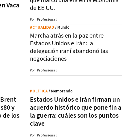
que marcó una era en la economía
en Vaca
de EE.UU.
Por
iProfesional
ACTUALIDAD
/ Mundo
Marcha atrás en la paz entre
Estados Unidos e Irán: la
delegación iraní abandonó las
negociaciones
Por
iProfesional
POLÍTICA
/ Memorando
l Brent
Estados Unidos e Irán firman un
$s80 y
acuerdo histórico que pone fin a
o de los
la guerra: cuáles son los puntos
clave
Por
iProfesional