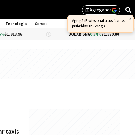
Agreganos
library_add
×
Agregá iProfesional a tus fuentes
Tecnología
Comex
preferidas en Google
.96
DÓLAR BNA
0.34%
$1,520.00
D
r taxis