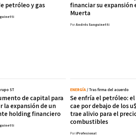
de petróleo y gas
financiar su expansión 
Muerta
guinetti
Por
Andrés Sanguinetti
Grupo ST
ENERGÍA
/ Tras firma del acuerdo
umento de capital para
Se enfría el petróleo: e
r la expansión de un
cae por debajo de los u
te holding financiero
trae alivio para el preci
combustibles
guinetti
Por
iProfesional