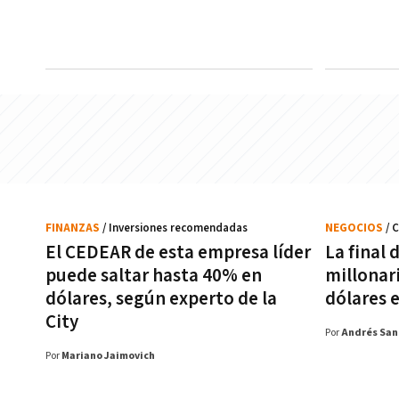
FINANZAS
/ Inversiones recomendadas
NEGOCIOS
/ 
El CEDEAR de esta empresa líder
La final
puede saltar hasta 40% en
millonar
dólares, según experto de la
dólares 
City
Por
Andrés San
Por
Mariano Jaimovich