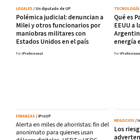
LEGALES
/ Un diputado de UP
TECNOLOGÍ
Polémica judicial: denuncian a
Qué es Pa
Milei y otros funcionarios por
EEUU a l
maniobras militares con
Argentin
Estados Unidos en el país
energía e
Por
iProfesional
Por
iProfesiona
FINANZAS
/ iProUP
NEGOCIOS
/ 
Alerta en miles de ahorristas: fin del
Los riesg
anonimato para quienes usan
adverten