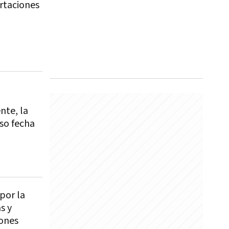
rtaciones
nte, la
so fecha
 por la
s y
ones