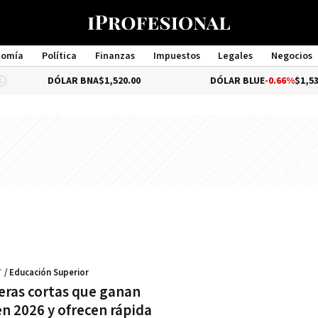
nomía
Política
Finanzas
Impuestos
Legales
Negocios
Management
DÓLAR BNA
$1,520.00
DÓLAR BLUE
-0.66%
$1,530.00
T
/ Educación Superior
reras cortas que ganan
en 2026 y ofrecen rápida