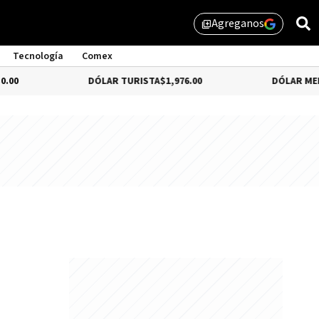
Agreganos
library_add
Tecnología
Comex
DÓLAR TURISTA
$1,976.00
DÓLAR MEP
4.