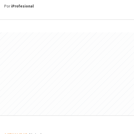
Por
iProfesional