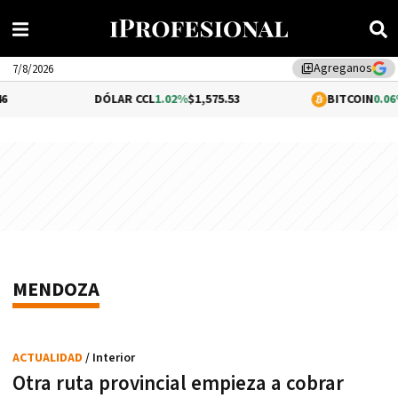
Agreganos
library_add
7/8/2026
DÓLAR CCL
1.02%
$1,575.53
BITCOIN
0.06%
$64,3
MENDOZA
ACTUALIDAD
/ Interior
Otra ruta provincial empieza a cobrar