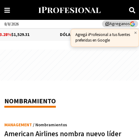
Agreganos
library_add
8/8/2026
$1,529.31
DÓLAR CCL
-1.25%
$1,556.14
BIT
NOMBRAMIENTO
MANAGEMENT
/ Nombramientos
American Airlines nombra nuevo líder