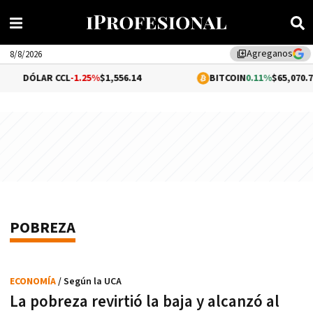
Agreganos
library_add
8/8/2026
ÓLAR CCL
-1.25%
$1,556.14
BITCOIN
0.11%
$65,070.78
POBREZA
ECONOMÍA
/ Según la UCA
La pobreza revirtió la baja y alcanzó al