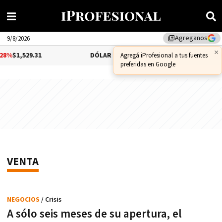
Agreganos
library_add
9/8/2026
529.31
DÓLAR CCL
-1.25%
$1,556.14
BITCOI
VENTA
NEGOCIOS
/ Crisis
A sólo seis meses de su apertura, el