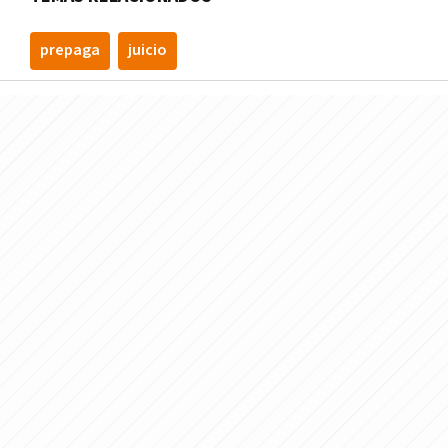
prepaga
juicio