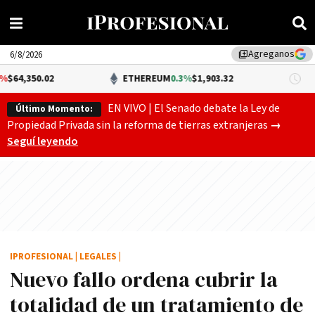
Agreganos
library_add
6/8/2026
.02
ETHEREUM
0.3%
$1,903.32
DÓ
EN VIVO | El Senado debate la Ley de
Último Momento:
Gobierno
Propiedad Privada sin la reforma de tierras extranjeras
→
Seguí leyendo
IPROFESIONAL
|
LEGALES
|
Nuevo fallo ordena cubrir la
totalidad de un tratamiento de