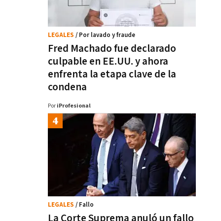
LEGALES
/ Por lavado y fraude
Fred Machado fue declarado
culpable en EE.UU. y ahora
enfrenta la etapa clave de la
condena
Por
iProfesional
LEGALES
/ Fallo
La Corte Suprema anuló un fallo