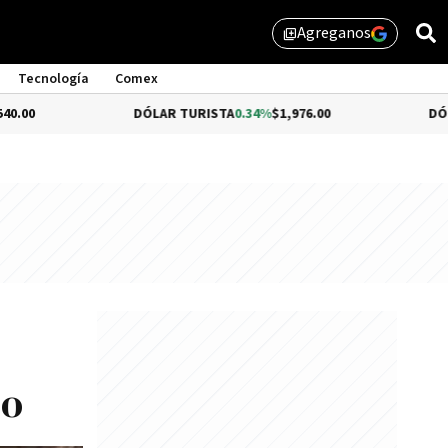
Agreganos
library_add
Tecnología
Comex
DÓLAR TURISTA
0.34%
$1,976.00
DÓLAR MEP
-0.
no