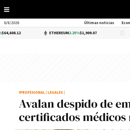
6/8/2026
Últimas noticias
Eco
ETHEREUM
2.25%
$1,909.07
DÓLA
IPROFESIONAL
|
LEGALES
|
Avalan despido de e
certificados médicos