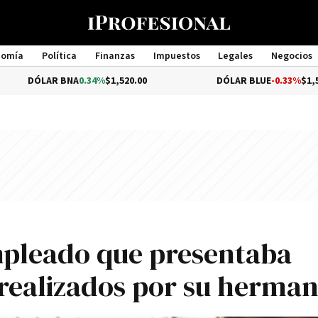
nomía
Política
Finanzas
Impuestos
Legales
Negocios
Management
R BNA
0.34%
$1,520.00
DÓLAR BLUE
-0.33%
$1,540.00
mpleado que presentaba
 realizados por su herma