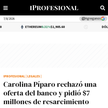
Agreganos
library_add
7/8/2026
ETHEREUM
0.31%
$1,905.60
DÓLAR BNA
$1,
IPROFESIONAL
|
LEGALES
|
Carolina Pí­paro rechazó una
oferta del banco y pidió $7
millones de resarcimiento