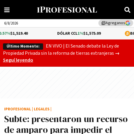
Agreganos
library_add
6/8/2026
9.40
DÓLAR CCL
1%
$1,575.09
BITCOIN
0.05
EN VIVO | El Senado debate la Ley de
Último Momento:
El Senado
Propiedad Privada sin la reforma de tierras extranjeras
→
Seguí leyendo
IPROFESIONAL
|
LEGALES
|
Subte: presentaron un recurso
de amparo para impedir el