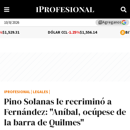
Agreganos
library_add
10/8/2026
DÓLAR CCL
-1.25%
$1,556.14
BITCOIN
0.26%
IPROFESIONAL
|
LEGALES
|
Pino Solanas le recriminó a
Fernández: "Aní­bal, ocúpese de
la barra de Quilmes"