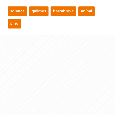
solanas
quilmes
barrabrava
aní­bal
pino