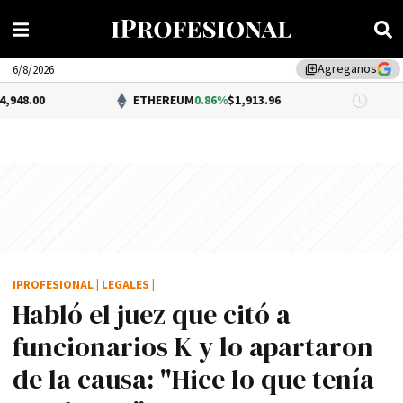
Agreganos
library_add
6/8/2026
ETHEREUM
0.86%
$1,913.96
DÓLAR B
IPROFESIONAL
|
LEGALES
|
Habló el juez que citó a
funcionarios K y lo apartaron
de la causa: "Hice lo que tení­a