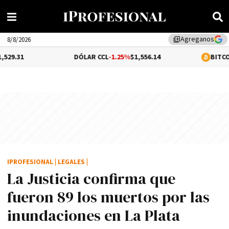
Agreganos
library_add
8/8/2026
DÓLAR CCL
-1.25%
$1,556.14
BITCOIN
-0.01%
$64
IPROFESIONAL
|
LEGALES
|
La Justicia confirma que
fueron 89 los muertos por las
inundaciones en La Plata