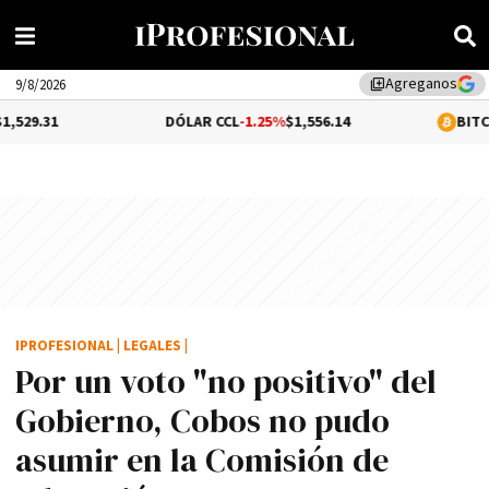
Agreganos
library_add
9/8/2026
DÓLAR CCL
-1.25%
$1,556.14
BITCOIN
0.06%
$6
IPROFESIONAL
|
LEGALES
|
Por un voto "no positivo" del
Gobierno, Cobos no pudo
asumir en la Comisión de