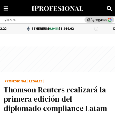
Agreganos
library_add
8/8/2026
ETHEREUM
0.04%
$1,916.02
DÓLAR BNA
IPROFESIONAL
|
LEGALES
|
Thomson Reuters realizará la
primera edición del
diplomado compliance Latam