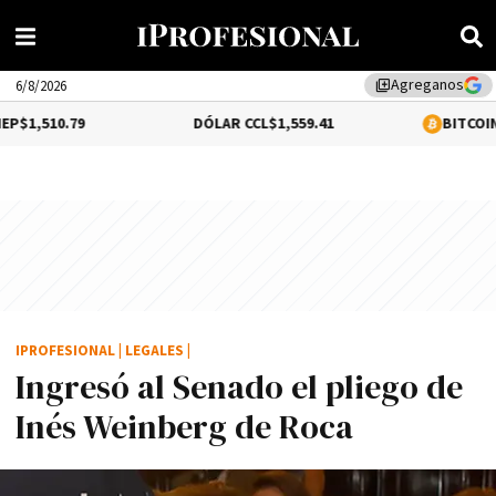
Agreganos
library_add
6/8/2026
9
DÓLAR CCL
$1,559.41
BITCOIN
0.16%
$64,6
IPROFESIONAL
|
LEGALES
|
Ingresó al Senado el pliego de
Inés Weinberg de Roca