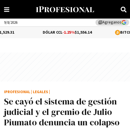
Agreganos
library_add
9/8/2026
DÓLAR CCL
-1.25%
$1,556.14
BITCOIN
0.31%
$64
IPROFESIONAL
|
LEGALES
|
Se cayó el sistema de gestión
judicial y el gremio de Julio
Piumato denuncia un colapso