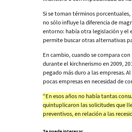
Si se toman términos porcentuales, 
no sólo influye la diferencia de mag
entorno: había otra legislación y e
permite buscar otras alternativas par
En cambio, cuando se compara con r
durante el kirchnerismo en 2009, 2012
pegado más duro a las empresas. A
pocas empresas en necesidad de con
“En esos años no había tantas consu
quintuplicaron las solicitudes que l
preventivos, en relación a las recesi
Te puede interesar