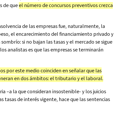
es de que
el número de concursos preventivos crezca
solvencia de las empresas fue, naturalmente, la
eso, el encarecimiento del financiamiento privado y
 sombrío: si no bajan las tasas y el mercado se sigue
 los analistas es que las empresas se terminarán
s por este medio coinciden en señalar que las
neran en dos ámbitos: el tributario y el laboral.
ia –a la que consideran insostenible- y los juicios
as tasas de interés vigente, hace que las sentencias