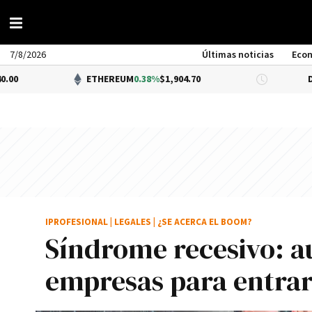
7/8/2026
Últimas noticias
Eco
ETHEREUM
0.38%
$1,904.70
DÓLAR BNA
0
IPROFESIONAL
|
LEGALES
|
¿SE ACERCA EL BOOM?
Síndrome recesivo: a
empresas para entrar