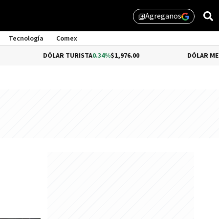
Agreganos
library_add
Tecnología
Comex
DÓLAR TURISTA
0.34%
$1,976.00
DÓLAR MEP
-0.54%
$1,5