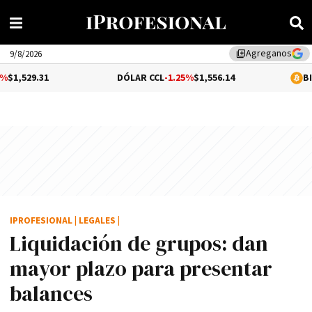
Agreganos
library_add
9/8/2026
31
DÓLAR CCL
-1.25%
$1,556.14
BITCOIN
0.
IPROFESIONAL
|
LEGALES
|
Liquidación de grupos: dan
mayor plazo para presentar
balances