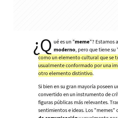
¿Q
ué es un "
meme
"? Estamos a
moderno
, pero que tiene su
como un elemento cultural que se tr
usualmente conformado por una imag
otro elemento distintivo
.
Si bien en su gran mayoría poseen u
convertido en un instrumento de críti
figuras públicas más relevantes. Tr
sentimientos e ideas. Los "memes" 