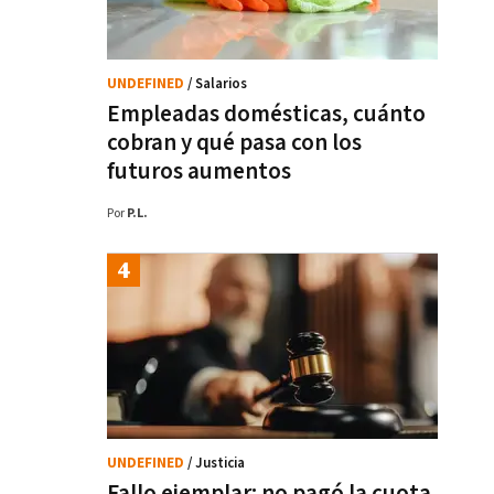
UNDEFINED
/ Salarios
Empleadas domésticas, cuánto
cobran y qué pasa con los
futuros aumentos
Por
P.L.
UNDEFINED
/ Justicia
Fallo ejemplar: no pagó la cuota