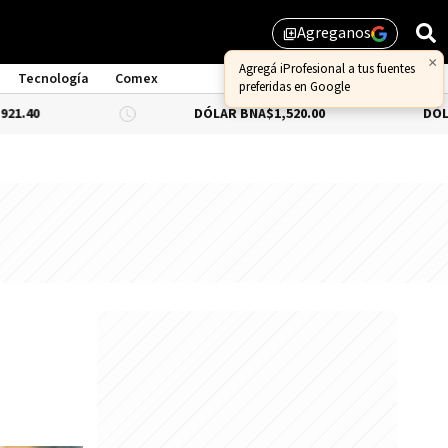
Agreganos
library_add
Tecnología
Comex
DÓLAR BNA
$1,520.00
DÓLAR BLUE
-0.3