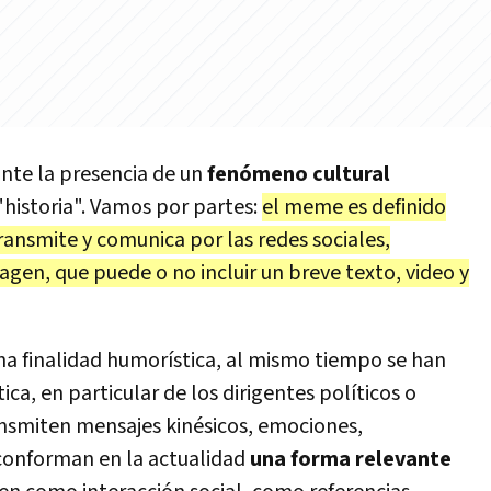
nte la presencia de un
fenómeno cultural
 "historia". Vamos por partes:
el meme es definido
ansmite y comunica por las redes sociales,
en, que puede o no incluir un breve texto, video y
na finalidad humorística, al mismo tiempo se han
ca, en particular de los dirigentes políticos o
ansmiten mensajes kinésicos, emociones,
conforman en la actualidad
una forma relevante