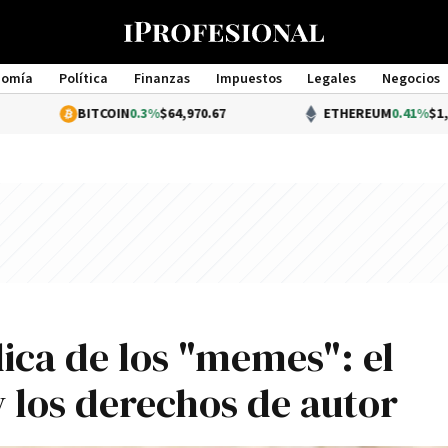
nomía
Política
Finanzas
Impuestos
Legales
Negocios
Management
BITCOIN
0.3%
$64,970.67
ETHEREUM
0.41%
$1,921.40
ica de los "memes": el
 los derechos de autor