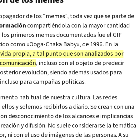
ión de los memes
propagador de los "memes", toda vez que se parte de
nformación
compartiéndola con la mayor cantidad
e los primeros memes documentados fue el GIF
ido como «Ooga-Chaka Baby», de 1996. En la
ida propia, a tal punto que son analizados por
a comunicación
, incluso con el objeto de predecir
posterior evolución, siendo además usados para
 incluso para campañas políticas.
ento habitual de nuestra cultura. Las redes
ellos y solemos recibirlos a diario. Se crean con una
 con desconocimiento de los alcances e implicancias
reación y difusión. No suele considerarse la temática
r, ni con el uso de imágenes de las personas. A su