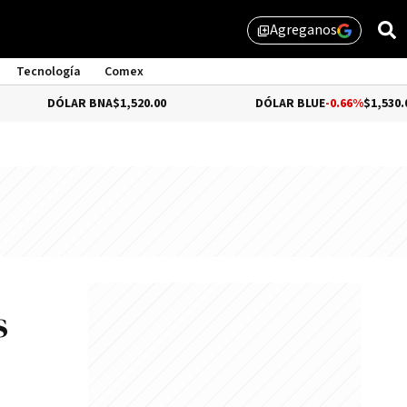
Agreganos
library_add
Tecnología
Comex
ÓLAR BNA
$1,520.00
DÓLAR BLUE
-0.66%
$1,530.00
s