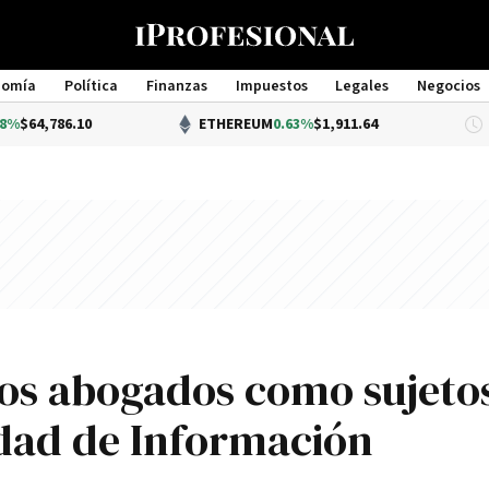
nomía
Política
Finanzas
Impuestos
Legales
Negocios
Management
.10
ETHEREUM
0.63%
$1,911.64
D
los abogados como sujeto
idad de Información