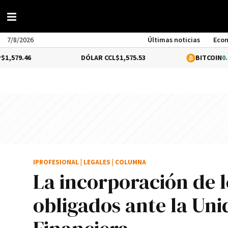
7/8/2026
Últimas noticias
Eco
DÓLAR CCL
$1,575.53
BITCOIN
0.8%
$64,786
IPROFESIONAL
|
LEGALES
|
COLUMNA
La incorporación de 
obligados ante la Un