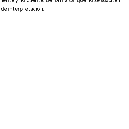
iente y no cliente, de forma tal que no se susciten
 de interpretación.