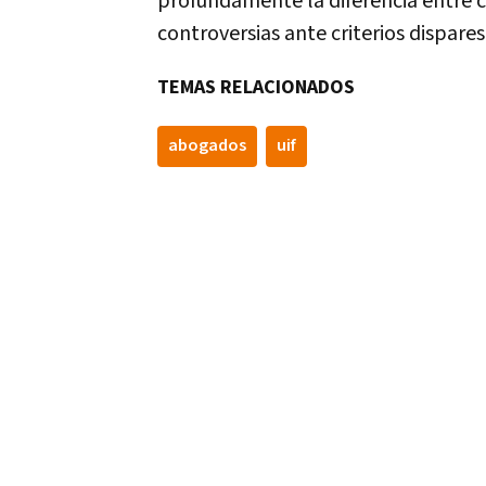
profundamente la diferencia entre cl
controversias ante criterios dispares
TEMAS RELACIONADOS
abogados
uif