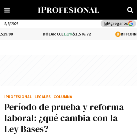
Agreganos
library_add
8/8/2026
DÓLAR CCL
1.1%
$1,576.72
BITCOIN
-0.18%
$64,42
IPROFESIONAL
|
LEGALES
|
COLUMNA
Período de prueba y reforma
laboral: ¿qué cambia con la
Ley Bases?