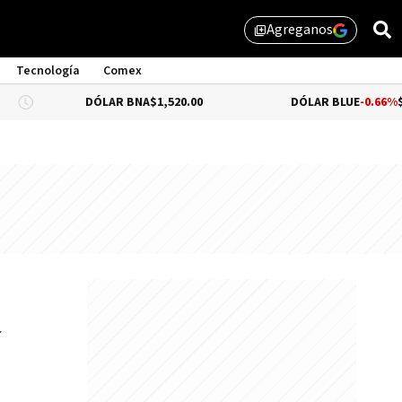
Agreganos
library_add
Tecnología
Comex
DÓLAR BNA
$1,520.00
DÓLAR BLUE
-0.66%
$1,530.00
a