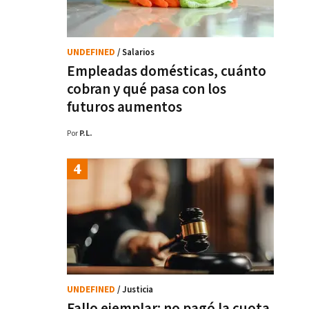
UNDEFINED
/ Salarios
Empleadas domésticas, cuánto
cobran y qué pasa con los
futuros aumentos
Por
P.L.
UNDEFINED
/ Justicia
Fallo ejemplar: no pagó la cuota