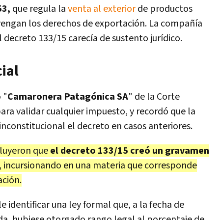
53,
que regula la
venta al exterior
de productos
vengan los derechos de exportación. La compañía
 decreto 133/15 carecía de sustento jurídico.
ial
 "
Camaronera Patagónica SA
" de la Corte
ara validar cualquier impuesto, y recordó que la
nconstitucional el decreto en casos anteriores.
cluyeron que
el decreto 133/15 creó un gravamen
, incursionando en una materia que corresponde
ación.
 identificar una ley formal que, a la fecha de
ada, hubiese otorgado rango legal al porcentaje de