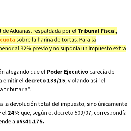
al de Aduanas, respaldada por el
Tribunal Fisca
l,
ícuota
sobre la harina de tortas. Para la
menor al 32% previo y no suponía un impuesto extra
ión alegando que el
Poder Ejecutivo
carecía de
a emitir el
decreto 133/15
, violando así "el
a tributaria".
a la devolución total del impuesto, sino únicamente
y el
24%
que, según el decreto 509/07, correspondía
iende a
u$s41.175.