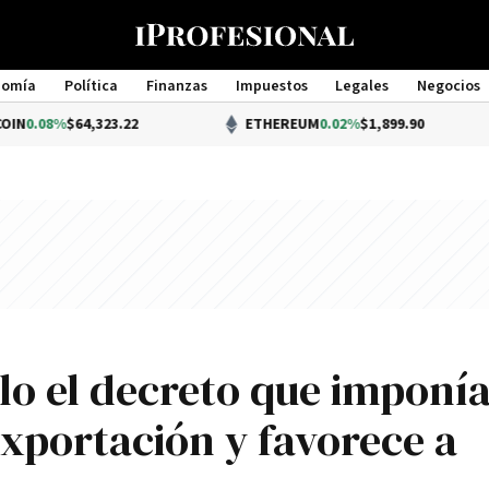
nomía
Política
Finanzas
Impuestos
Legales
Negocios
Management
64,323.22
ETHEREUM
0.02%
$1,899.90
ulo el decreto que imponí
xportación y favorece a