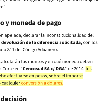
o".
to y moneda de pago
ión apelada, declarar la inconstitucionalidad del
 devolución de la diferencia solicitada,
con los
culo 811 del Código Aduanero.
 calcularán los montos y en qué moneda deben
a Corte en "
Cencosud SA c/ DGA
" de 2014,
los
debe efectuarse en pesos, sobre el importe
 cualquier
conversión a dólares.
 decisión