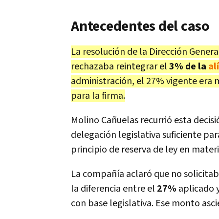
Antecedentes del caso
La resolución de la Dirección Gener
rechazaba reintegrar el
3% de la
al
administración, el 27% vigente era 
para la firma.
Molino Cañuelas recurrió esta decis
delegación legislativa suficiente par
principio de reserva de ley en materi
La compañía aclaró que no solicitab
la diferencia entre el
27%
aplicado 
con base legislativa. Ese monto asc