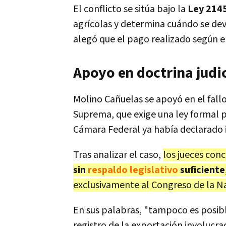
El conflicto se sitúa bajo la
Ley 214
agrícolas y determina cuándo se de
alegó que el pago realizado según el
Apoyo en doctrina judic
Molino Cañuelas se apoyó en el fallo
Suprema, que exige una ley formal p
Cámara Federal ya había declarado i
Tras analizar el caso,
los jueces con
sin
respaldo legislativo
suficiente
exclusivamente al Congreso de la N
En sus palabras, "tampoco es posible
registro de la exportación involucr